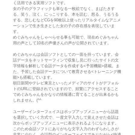
く活用できる実用ソフトです。
女の子のグラフィックも単なる一枚絵でなく、まばたきす
る、笑う、泣く、にっこりする、本を読む、怒る、うるうる
する、悲しむなどCGを90枚以上使ったリアルタイムなアニメ
ーションで生き生きとした女の子の存在感を表現していま
す。
めぐみちゃんをしゃべらせる事も可能で、現在めぐみちゃん
用の声として10名の声優さんの声が公開されています。
めぐみちゃんは会話ソフトとしての一面を持っています。会
話データをネットサーフィンで収集し見に行ったサイトの文
字情報を解析して会話データを作成する<予習機能>搭載。ま
た、予習した会話データについて教育させる<トレーニング機
能>も搭載しています。
朝日新聞やテレビ東京といったメディアのサイトがデフォル
トのURLに登録されていますので、頻繁にアクセスすること
でめぐみちゃんをかなりの情報通に育てることが出来るかも
しれません。(^^
ユーザーインターフェイスはポップアップメニューから話題
を選択していく方式で、一度文字入力して覚えさせた会話は
次からポップアップメニューに表示されるようになります。
このため会話ソフトにありがちな文字入力のわずらわしさが
非常に少なく、会話型のインターフェイスでありながら<快適