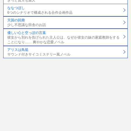
きっと貴方も旅人
ななつぼし
6つのシナリオで構成される合作企画作品
天国の回廊
少し不思議な田舎のお話
優しい心と空っぽの言葉
彼女から別れを告げられた主人公は、なぜか彼女の妹の家庭教師をする
ことになり…… 爽やかな恋愛ノベル
アリスは鳥籠
サウンド付きサイコミステリー風ノベル