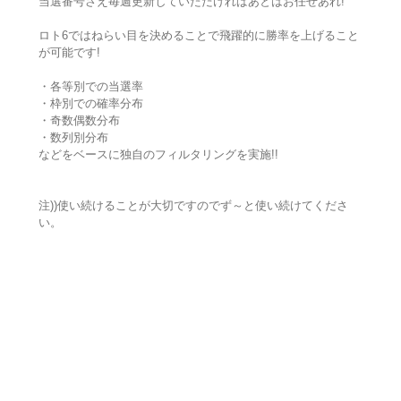
当選番号さえ毎週更新していただければあとはお任せあれ!
ロト6ではねらい目を決めることで飛躍的に勝率を上げること
が可能です!
・各等別での当選率
・枠別での確率分布
・奇数偶数分布
・数列別分布
などをベースに独自のフィルタリングを実施!!
注))使い続けることが大切ですのでず～と使い続けてくださ
い。