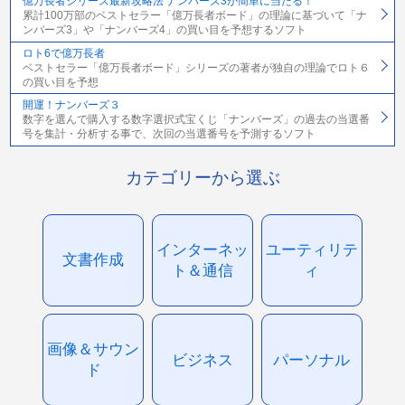
億万長者シリーズ最新攻略法 ナンバーズ3が簡単に当たる！
累計100万部のベストセラー「億万長者ボード」の理論に基づいて「ナ
ンバーズ3」や「ナンバーズ4」の買い目を予想するソフト
ロト6で億万長者
ベストセラー「億万長者ボード」シリーズの著者が独自の理論でロト６
の買い目を予想
開運！ナンバーズ３
数字を選んで購入する数字選択式宝くじ「ナンバーズ」の過去の当選番
号を集計・分析する事で、次回の当選番号を予測するソフト
カテゴリーから選ぶ
インターネッ
ユーティリテ
文書作成
ト＆通信
ィ
画像＆サウン
ビジネス
パーソナル
ド