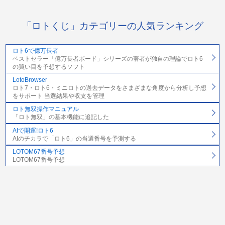
「ロトくじ」カテゴリーの人気ランキング
ロト6で億万長者
ベストセラー「億万長者ボード」シリーズの著者が独自の理論でロト6
の買い目を予想するソフト
LotoBrowser
ロト7・ロト6・ミニロトの過去データをさまざまな角度から分析し予想
をサポート 当選結果や収支を管理
ロト無双操作マニュアル
「ロト無双」の基本機能に追記した
AIで開運!ロト6
AIのチカラで「ロト6」の当選番号を予測する
LOTOM67番号予想
LOTOM67番号予想