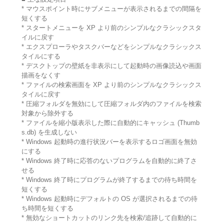
* マウスポイント時にサブメニューが表示されるまでの間隔を
短くする
* スタートメニューを XP より前のシンプルなクラシックスタ
イルに戻す
* エクスプローラやタスクバーなどをシンプルなクラシックス
タイルにする
* デスクトップの壁紙を非表示にして起動時の画像読込や画面
描画をなくす
* ファイルの検索画面を XP より前のシンプルなクラシックス
タイルに戻す
* 圧縮フォルダを無効にして圧縮フォルダ内のファイルを検索
対象から除外する
* ファイルを縮小版表示した際に自動的にキャッシュ (Thumb
s.db) を生成しない
* Windows 起動時の進行状況バーを表示するロゴ画面を無効
にする
* Windows 終了時に応答のないプログラムを自動的に終了さ
せる
* Windows 終了時にプログラムが終了するまでの待ち時間を
短くする
* Windows 起動時にデフォルトの OS が選択されるまでの待
ち時間を短くする
* 無効なショートカットのリンク先を検索/追跡して自動的に