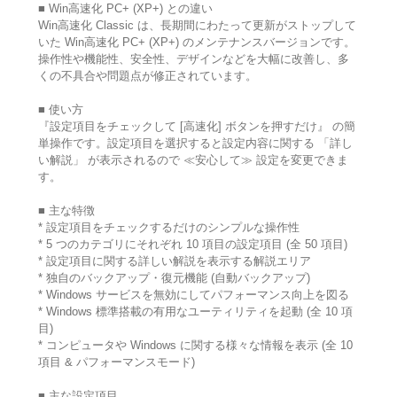
■ Win高速化 PC+ (XP+) との違い
Win高速化 Classic は、長期間にわたって更新がストップして
いた Win高速化 PC+ (XP+) のメンテナンスバージョンです。
操作性や機能性、安全性、デザインなどを大幅に改善し、多
くの不具合や問題点が修正されています。
■ 使い方
『設定項目をチェックして [高速化] ボタンを押すだけ』 の簡
単操作です。設定項目を選択すると設定内容に関する 「詳し
い解説」 が表示されるので ≪安心して≫ 設定を変更できま
す。
■ 主な特徴
* 設定項目をチェックするだけのシンプルな操作性
* 5 つのカテゴリにそれぞれ 10 項目の設定項目 (全 50 項目)
* 設定項目に関する詳しい解説を表示する解説エリア
* 独自のバックアップ・復元機能 (自動バックアップ)
* Windows サービスを無効にしてパフォーマンス向上を図る
* Windows 標準搭載の有用なユーティリティを起動 (全 10 項
目)
* コンピュータや Windows に関する様々な情報を表示 (全 10
項目 & パフォーマンスモード)
■ 主な設定項目