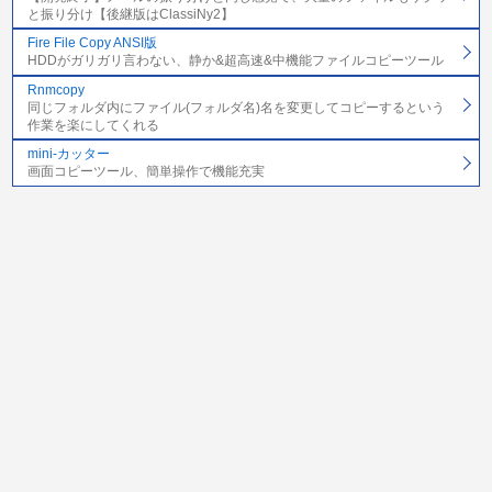
と振り分け【後継版はClassiNy2】
Fire File Copy ANSI版
HDDがガリガリ言わない、静か&超高速&中機能ファイルコピーツール
Rnmcopy
同じフォルダ内にファイル(フォルダ名)名を変更してコピーするという
作業を楽にしてくれる
mini-カッター
画面コピーツール、簡単操作で機能充実