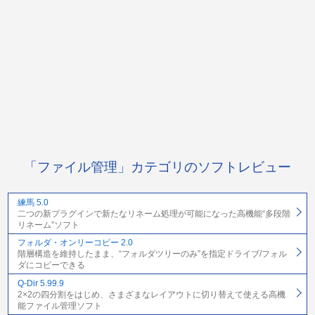
「ファイル管理」カテゴリのソフトレビュー
練馬 5.0
二つの新プラグインで新たなリネーム処理が可能になった高機能“多段階
リネーム”ソフト
フォルダ・オンリーコピー 2.0
階層構造を維持したまま、“フォルダツリーのみ”を指定ドライブ/フォル
ダにコピーできる
Q-Dir 5.99.9
2×2の四分割をはじめ、さまざまなレイアウトに切り替えて使える高機
能ファイル管理ソフト