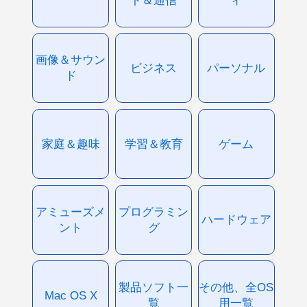
画像＆サウン
ビジネス
パーソナル
ド
家庭＆趣味
学習＆教育
ゲーム
アミューズメ
プログラミン
ハードウェア
ント
グ
製品ソフト一
その他、全OS
Mac OS X
覧
用一覧