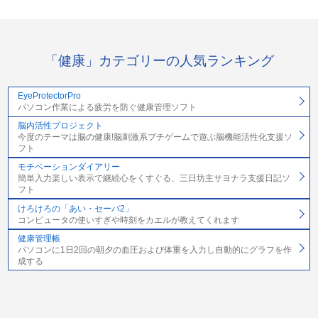
「健康」カテゴリーの人気ランキング
EyeProtectorPro
パソコン作業による疲労を防ぐ健康管理ソフト
脳内活性プロジェクト
今度のテーマは脳の健康!脳刺激系プチゲームで遊ぶ脳機能活性化支援ソ
フト
モチベーションダイアリー
簡単入力楽しい表示で継続心をくすぐる、三日坊主サヨナラ支援日記ソ
フト
けろけろの「あい・セーバ2」
コンピュータの使いすぎや時刻をカエルが教えてくれます
健康管理帳
パソコンに1日2回の朝夕の血圧および体重を入力し自動的にグラフを作
成する