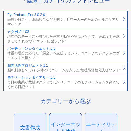
「健康」カテゴリのソフトレビュー
EyeProtectorPro 3.0.2.6
頭痛や肩こり、眼精疲労などを防ぐ、ITワーカーのためのヘルスケアリ
マインダ
メタボ式 1.03
現在のステータスや減少した体重を動物や物にたとえて、達成度を実感
させてくれる“ダイエット応援ソフト”
バッチョキン☆ダイエット 1.1
体重の増分に応じた「罰金」を支払うという、ユニークなシステムのダ
イエット支援ソフト
脳内活性プロジェクト 2.1
脳を刺激してくれる7本のミニゲームが入った“脳機能活性化支援ソフト”
モチベーションダイアリー 1.1
毎日の実績が数値やグラフでわかり、ユーザのモチベーションを高めて
くれる日記ソフト
カテゴリーから選ぶ
インターネッ
ユーティリテ
文書作成
ト＆通信
ィ