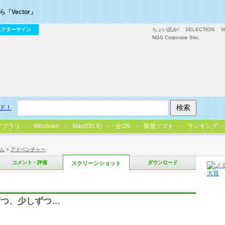
「Vector」
ベクターサイン
ちょい読み!
SELECTION
V
NGS Corporate Site
ド！
イブラリ
Windows
Mac(OS X)
全OS
新着ソフト
ランキング
ム
>
アドベンチャー
コメント・評価
ダウンロード
スクリーンショット
ずつ、少しずつ…