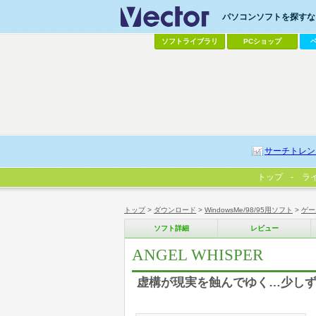
パソコンソフトを探すなら
ソフトライブラリ
PCショップ
サーチトレン
トップ
ラ
トップ
>
ダウンロード
>
WindowsMe/98/95用ソフト
>
ゲー
ソフト詳細
レビュー
ANGEL WHISPER
虚構が現実を蝕んでゆく…少し