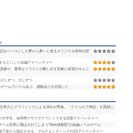
グ
話をベースにした夢から夢へと渡るオリジナル怪奇幻想
をもとにした短編アドベンチャー
楽曲や、重厚なイラストが醸し出す悲劇と絶望のオムニ
少しずつ、少しずつ…
ルゲームでバトルあり、感動ありを目指した
い文章力とグラフィックによる演出が秀逸。「クトゥルフ神話」を題材に
りの大学生。短時間でサクサクプレイできる恋愛アドベンチャー
ゲーム世界に飛ばされてしまう“Web連動型”の短編ノベルゲーム
を地下室から脱出させる、マルチエンディングの2Dアドベンチャー