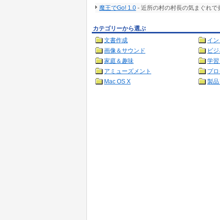
魔王でGo! 1.0
- 近所の村の村長の気まぐれ
カテゴリーから選ぶ
文書作成
イン
画像＆サウンド
ビジ
家庭＆趣味
学習
アミューズメント
プロ
Mac OS X
製品