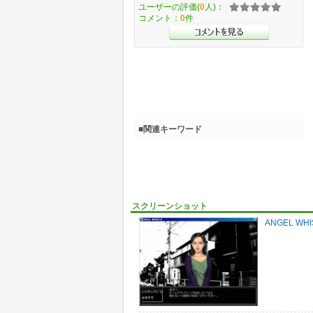
ユーザーの評価(
0
人)：
コメント：
0
件
■関連キーワード
スクリーンショット
ANGEL WH