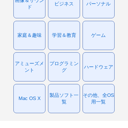
画像＆サウン
ビジネス
パーソナル
ド
家庭＆趣味
学習＆教育
ゲーム
アミューズメ
プログラミン
ハードウェア
ント
グ
製品ソフト一
その他、全OS
Mac OS X
覧
用一覧