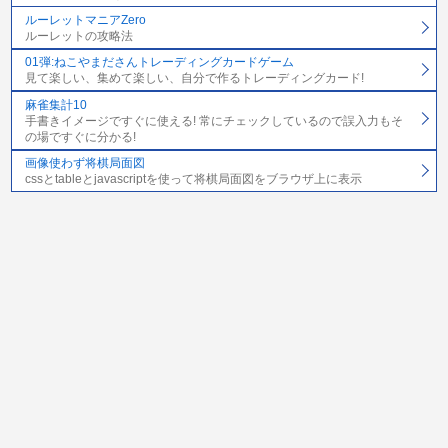
ルーレットマニアZero
ルーレットの攻略法
01弾:ねこやまださんトレーディングカードゲーム
見て楽しい、集めて楽しい、自分で作るトレーディングカード!
麻雀集計10
手書きイメージですぐに使える! 常にチェックしているので誤入力もそ
の場ですぐに分かる!
画像使わず将棋局面図
cssとtableとjavascriptを使って将棋局面図をブラウザ上に表示