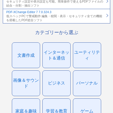
セキュリティ設定や表示設定も可能。簡単操作で使えるPDFファイルの
結合・分割・抽出ソフト
PDF-XChange Editor 7 7.0.324.3
低スペックPCで警戒動作 編集・校閲・表示・セキュリティ全ての機能
を搭載したPDF総合ソフト
カテゴリーから選ぶ
インターネッ
ユーティリテ
文書作成
ト＆通信
ィ
画像＆サウン
ビジネス
パーソナル
ド
家庭＆趣味
学習＆教育
ゲーム