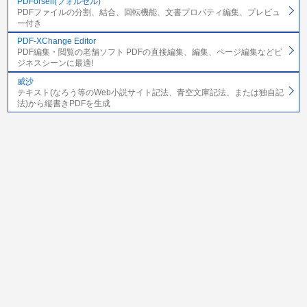
PDForsell(フォルセル)
PDFファイルの分割、結合、回転機能、文書プロパティ編集、プレビュ
ー付き
PDF-XChange Editor
PDF編集・閲覧の老舗ソフト PDFの直接編集、編集、ページ編集などビ
ジネスシーンに最適!
威沙
テキスト(なろう等のWeb小説サイト記法、青空文庫記法、または独自記
法)から縦書きPDFを生成