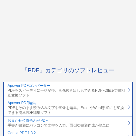
「PDF」カテゴリのソフトレビュー
Apower PDFコンバーター
PDFをスピーディに一括変換。画像抜き出しもできるPDF×Office文書相
互変換ソフト
Apower PDF編集
PDFをそのまま読み込み文字や画像を編集。ExcelやWord形式にも変換
できる簡単PDF編集ソフト
おまかせ位置合わせPDF
手書き書類にパソコンで文字を入力。面倒な書類作成が簡単に
ConcatPDF 1.3.2