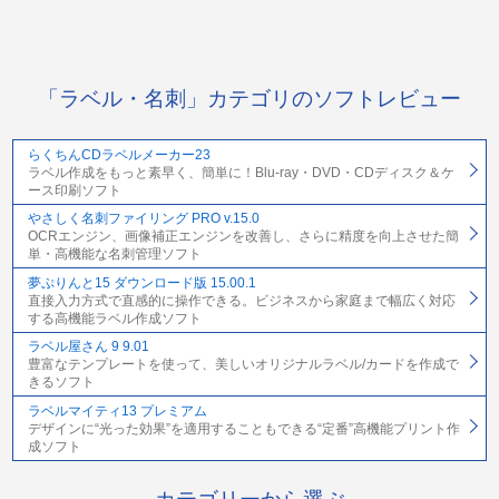
「ラベル・名刺」カテゴリのソフトレビュー
らくちんCDラベルメーカー23
ラベル作成をもっと素早く、簡単に！Blu-ray・DVD・CDディスク＆ケ
ース印刷ソフト
やさしく名刺ファイリング PRO v.15.0
OCRエンジン、画像補正エンジンを改善し、さらに精度を向上させた簡
単・高機能な名刺管理ソフト
夢ぷりんと15 ダウンロード版 15.00.1
直接入力方式で直感的に操作できる。ビジネスから家庭まで幅広く対応
する高機能ラベル作成ソフト
ラベル屋さん 9 9.01
豊富なテンプレートを使って、美しいオリジナルラベル/カードを作成で
きるソフト
ラベルマイティ13 プレミアム
デザインに“光った効果”を適用することもできる“定番”高機能プリント作
成ソフト