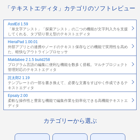
「テキストエディタ」カテゴリのソフトレビュー
AsstEd 1.59
「単文字アシスト」「探索アシスト」の二つの機能が文字列入力を支援
してくれる、タブ切り替え型のテキストエディタ
HieraPad 1.00.01
外部アプリとの連携やノードのテキスト保存などの機能で実用性を高め
た、軽快なアウトラインプロセッサ
Maktabee 2.1.5 build258
プログラム言語の編集に便利な機能を数多く搭載。マルチプロジェクト
管理対応のテキストエディタ
詫太郎2 1.19
テンプレートの一部を書き換えて、必要な文書をすばやく作成できるテ
キストエディタ
Epsaly 2.00
柔軟な操作性と豊富な機能で編集作業を効率化できる高機能テキストエ
ディタ
カテゴリーから選ぶ