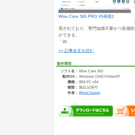
Wise Care 365 PRO V5画面1
用されており、専門知識不要かつ直感的
ができる。
「W...
>> 記事全文を読む
動作環境
ソフト名：
Wise Care 365
動作OS：
Windows 10/8/7/Vista/XP
機種：
IBM-PC x64
種類：
製品:試用可
作者：
WiseCleaner