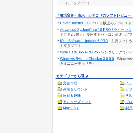
にアップデート
「環境変更・表示」カテゴリのソフトレビュー
Driver Booster 13
- 1500万以上のデバイ
Advanced SystemCare 18 PRO 3ライセンス
全世界2.5億人が愛用するパソコン高速化ソフ
IObit Software Updater 5 PRO
- 主要ソフト
ト支援ソフト
Wise Care 365 PRO V5
- ワンクリックでパ
Windows System Checker 3.0.0.0
- Win
るミニユーティリティ
カテゴリーから選ぶ
文書作成
イン
画像＆サウンド
ビジ
家庭＆趣味
学習
アミューズメント
プロ
Mac OS X
製品