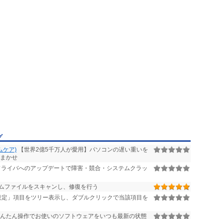
グ
テムケア)
【世界2億5千万人が愛用】パソコンの遅い重いを
おまかせ
ライバへのアップデートで障害・競合・システムクラッ
ステムファイルをスキャンし、修復を行う
1 の「設定」項目をツリー表示し、ダブルクリックで当該項目を
んたん操作でお使いのソフトウェアをいつも最新の状態