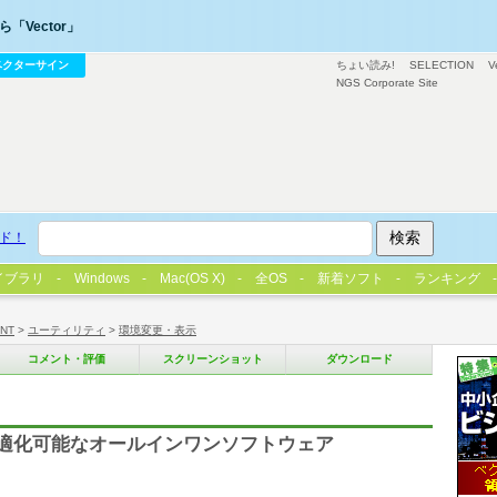
「Vector」
ベクターサイン
ちょい読み!
SELECTION
V
NGS Corporate Site
ド！
イブラリ
Windows
Mac(OS X)
全OS
新着ソフト
ランキング
/NT
>
ユーティリティ
>
環境変更・表示
コメント・評価
スクリーンショット
ダウンロード
最適化可能なオールインワンソフトウェア