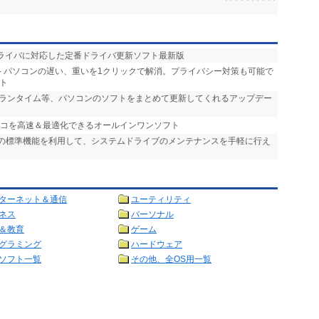
スドライバに対応した定番ドライバ更新ソフト最新版
- パソコンの遅い、重いを1クリックで解消。プライバシー対策も可能で
ト
やランタイム等、パソコンのソフトをまとめて更新してくれるアップデー
ソコを高速＆最適化できるオールインワンソフト
dowsの標準機能を利用して、システムドライブのメンテナンスを手軽に行え
ターネット＆通信
ユーティリティ
ネス
パーソナル
＆教育
ゲーム
グラミング
ハードウェア
ソフト一覧
その他、全OS用一覧