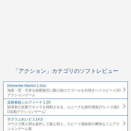
「アクション」カテゴリのソフトレビュー
Elemental Warrior 1.01e
地面・壁・天井を縦横無尽に駆け抜けてゴールを目指すハイスピード2D
アクションゲーム
反動拳銃シルフィード 1.20
銃発射の反動でキャラを移動させる、ユニークな操作感覚の“レトロ風2
D反動アクションゲーム”
サクラぶれいど 1.14.0
マウスで棒人間を操作して敵と戦う、スピード感抜群の爽快なミニアク
ションゲーム集