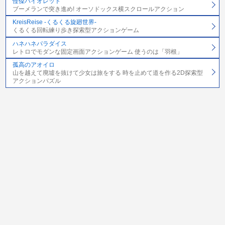
怪傑バイオレット
ブーメランで突き進め! オーソドックス横スクロールアクション
KreisReise -くるくる旋廻世界-
くるくる回転練り歩き探索型アクションゲーム
ハネハネパラダイス
レトロでモダンな固定画面アクションゲーム 使うのは「羽根」
孤高のアオイロ
山を越えて廃墟を抜けて少女は旅をする 時を止めて道を作る2D探索型
アクションパズル