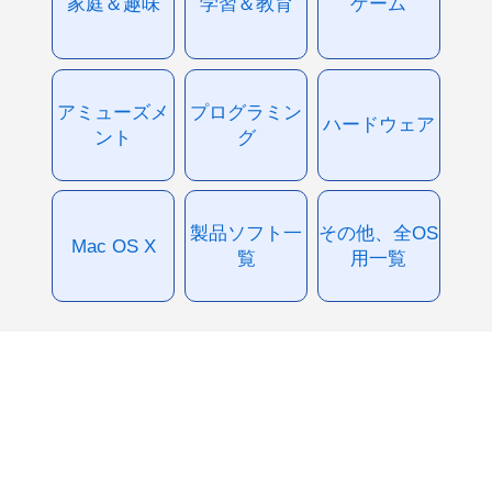
家庭＆趣味
学習＆教育
ゲーム
アミューズメ
プログラミン
ハードウェア
ント
グ
製品ソフト一
その他、全OS
Mac OS X
覧
用一覧