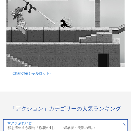
Charlotte(シャルロット)
「アクション」カテゴリーの人気ランキング
サクラぶれいど
邪を清め祓う秘剣「桜花の剣」――継承者・美影の戦い