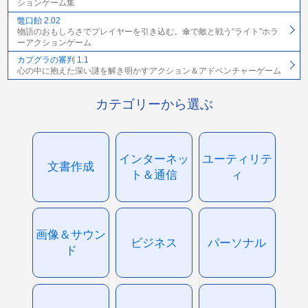
ションゲーム集
鼈口飴 2.02
物語のおもしろさでプレイヤーを引き込む。傘で敵と戦う“ライト”ホラ
ーアクションゲーム
カプグラの審判 1.1
心の中に抱えた深い謎を解き明かすアクション＆アドベンチャーゲーム
カテゴリーから選ぶ
インターネッ
ユーティリテ
文書作成
ト＆通信
ィ
画像＆サウン
ビジネス
パーソナル
ド