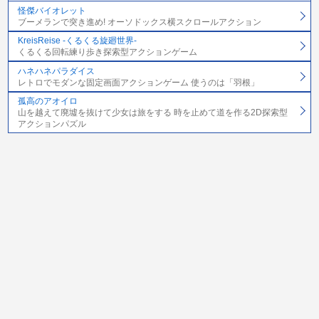
怪傑バイオレット
ブーメランで突き進め! オーソドックス横スクロールアクション
KreisReise -くるくる旋廻世界-
くるくる回転練り歩き探索型アクションゲーム
ハネハネパラダイス
レトロでモダンな固定画面アクションゲーム 使うのは「羽根」
孤高のアオイロ
山を越えて廃墟を抜けて少女は旅をする 時を止めて道を作る2D探索型
アクションパズル