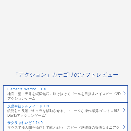
「アクション」カテゴリのソフトレビュー
Elemental Warrior 1.01e
地面・壁・天井を縦横無尽に駆け抜けてゴールを目指すハイスピード2D
アクションゲーム
反動拳銃シルフィード 1.20
銃発射の反動でキャラを移動させる、ユニークな操作感覚の“レトロ風2
D反動アクションゲーム”
サクラぶれいど 1.14.0
マウスで棒人間を操作して敵と戦う、スピード感抜群の爽快なミニアク