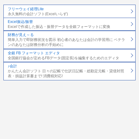
フリーウェイ経理Lite
永久無料の会計ソフト(Excelいらず)
Excel振込/振替
Excelで作成した振込・振替データを全銀フォーマットに変換
財務が見え～る
簡単入力で即財務状況を図示 初心者のあなたは会計の学習用に ベテラ
ンのあなたは財務分析の手始めに
全銀 FB フォーマット エディタ
全国銀行協会が定めるFBデータ(固定長)を編集するためのエディタ
♪会計
かんたん会計ソフト 日々の記帳で仕訳日記帳・総勘定元帳・貸借対照
表・損益計算書まで! 消費税対応!