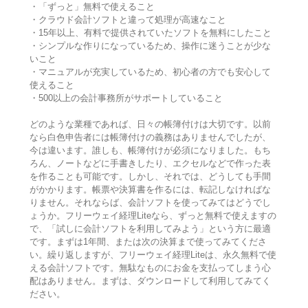
・「ずっと」無料で使えること
・クラウド会計ソフトと違って処理が高速なこと
・15年以上、有料で提供されていたソフトを無料にしたこと
・シンプルな作りになっているため、操作に迷うことが少な
いこと
・マニュアルが充実しているため、初心者の方でも安心して
使えること
・500以上の会計事務所がサポートしていること
どのような業種であれば、日々の帳簿付けは大切です。以前
なら白色申告者には帳簿付けの義務はありませんでしたが、
今は違います。誰しも、帳簿付けが必須になりました。もち
ろん、ノートなどに手書きしたり、エクセルなどで作った表
を作ることも可能です。しかし、それでは、どうしても手間
がかかります。帳票や決算書を作るには、転記しなければな
りません。それならば、会計ソフトを使ってみてはどうでし
ょうか。フリーウェイ経理Liteなら、ずっと無料で使えますの
で、「試しに会計ソフトを利用してみよう」という方に最適
です。まずは1年間、または次の決算まで使ってみてくださ
い。繰り返しますが、フリーウェイ経理Liteは、永久無料で使
える会計ソフトです。無駄なものにお金を支払ってしまう心
配はありません。まずは、ダウンロードして利用してみてく
ださい。