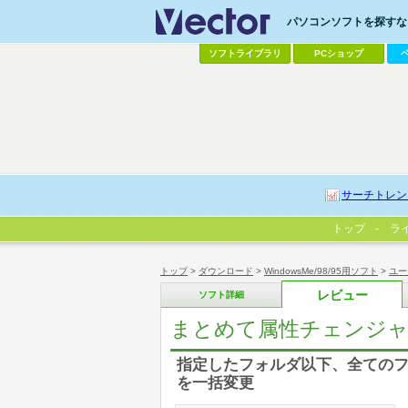
パソコンソフトを探すなら
ソフトライブラリ
PCショップ
サーチトレン
トップ
ラ
トップ
>
ダウンロード
>
WindowsMe/98/95用ソフト
>
ユー
レビュー
ソフト詳細
まとめて属性チェンジ
指定したフォルダ以下、全ての
を一括変更