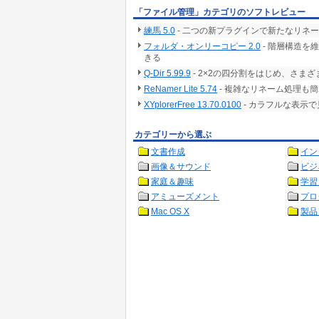
「ファイル管理」カテゴリのソフトレビュー
練馬 5.0
- 二つの新プラグインで新たなリネ
フォルダ・オンリーコピー 2.0
- 階層構造を
きる
Q-Dir 5.99.9
- 2×2の四分割をはじめ、さ
ReNamer Lite 5.74
- 複雑なリネーム処理も
XYplorerFree 13.70.0100
- カラフルな表示
カテゴリーから選ぶ
文書作成
イン
画像＆サウンド
ビジ
家庭＆趣味
学習
アミューズメント
プロ
Mac OS X
製品