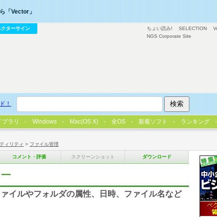
「Vector」
ベクターサイン
ちょい読み!
SELECTION
V
NGS Corporate Site
ド！
イブラリ
Windows
Mac(OS X)
全OS
新着ソフト
ランキング
ティリティ
>
ファイル管理
コメント・評価
スクリーンショット
ダウンロード
ャー
ファイルやフォルダの属性、日時、ファイル名など