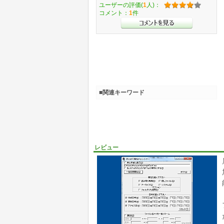
ユーザーの評価(
1
人)：
コメント：
1
件
■関連キーワード
レビュー