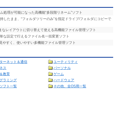
ーム処理が可能になった高機能“多段階リネーム”ソフト
維持したまま、“フォルダツリーのみ”を指定ドライブ/フォルダにコピーで
まざまなレイアウトに切り替えて使える高機能ファイル管理ソフト
簡単な設定で行えるファイル名一括変更ソフト
で見やすく、使いやすい多機能ファイル管理ソフト
ターネット＆通信
ユーティリティ
ネス
パーソナル
＆教育
ゲーム
グラミング
ハードウェア
ソフト一覧
その他、全OS用一覧