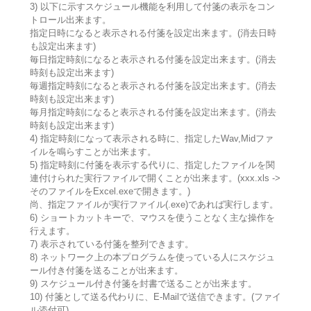
3) 以下に示すスケジュール機能を利用して付箋の表示をコン
トロール出来ます。
指定日時になると表示される付箋を設定出来ます。(消去日時
も設定出来ます)
毎日指定時刻になると表示される付箋を設定出来ます。(消去
時刻も設定出来ます)
毎週指定時刻になると表示される付箋を設定出来ます。(消去
時刻も設定出来ます)
毎月指定時刻になると表示される付箋を設定出来ます。(消去
時刻も設定出来ます)
4) 指定時刻になって表示される時に、指定したWav,Midファ
イルを鳴らすことが出来ます。
5) 指定時刻に付箋を表示する代りに、指定したファイルを関
連付けられた実行ファイルで開くことが出来ます。(xxx.xls ->
そのファイルをExcel.exeで開きます。)
尚、指定ファイルが実行ファイル(.exe)であれば実行します。
6) ショートカットキーで、マウスを使うことなく主な操作を
行えます。
7) 表示されている付箋を整列できます。
8) ネットワーク上の本プログラムを使っている人にスケジュ
ール付き付箋を送ることが出来ます。
9) スケジュール付き付箋を封書で送ることが出来ます。
10) 付箋として送る代わりに、E-Mailで送信できます。(ファイ
ル添付可)