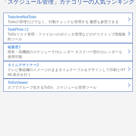
「スケジュール管理」カテゴリーの人気ランキング
TodoAndNotTodo
Todoの管理だけでなく、行動チェックも管理する 履歴も参照できる
TaskPrize r.2
ToDoリスト管理・ファイルへのポインタ管理などのデスクトップ情報集
約ツール
秘書君2
簡単・高機能のスケジューラ/カレンダー タスクバー型のカレンダーも
使用可能
タイムデザイナー2
テレビ番組欄のイメージのままタイムテーブルをデザインして印刷とHT
ML表示を行う
ToDoViewer
タブでグループ化するToDo、スケジュール管理ツール