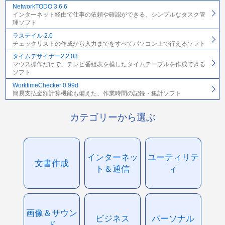
NetworkTODO 3.6.6
インターネット経由で仕事の依頼や確認ができる、シンプルなタスク管
理ソフト
ラステイル 2.0
チェックリストの作成から入力までをすべてパソコン上で行えるソフト
タイムデザイナー2 2.03
マウス操作だけで、テレビ番組表を模したタイムテーブルを作成できる
ソフト
WorktimeChecker 0.99d
簡易支払金額計算機能も備えた、作業時間の記録・集計ソフト
カテゴリーから選ぶ
インターネッ
ユーティリテ
文書作成
ト＆通信
ィ
画像＆サウン
ビジネス
パーソナル
ド