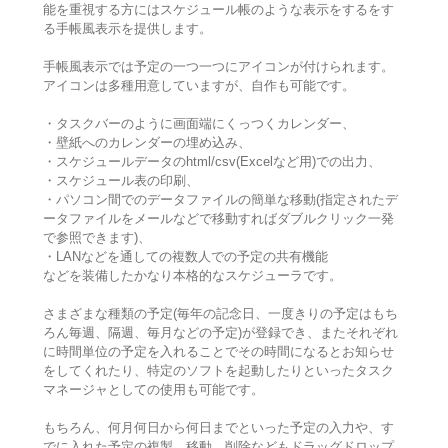
能を重視する方にはスケジュール帳のような表示をするをす
る手帳風表示を提供します。
手帳風表示では予定の一つ一つにアイコンが付けられます。
アイコンは多種用意していますが、自作も可能です。
・タスクバーのように画面端にくっつくカレンダー、
・壁紙へのカレンダーの埋め込み、
・スケジュールデータのhtml/csv(Excelなど用)での出力、
・スケジュール表の印刷、
・パソコン間でのデータファイルの簡単な移動(指定されたデ
ータファイルをメールなどで移動すればダブルクリック一発
で参照できます)、
・LANなどを通しての複数人での予定の共有機能
などを装備したかなり本格的なスケジューラです。
さまざまな種類の予定(毎年の記念日、一度きりの予定はもち
ろん毎週、隔週、毎月などの予定)が登録でき、またそれぞれ
に時間単位の予定を入れることでその時間になるとお知らせ
をしてくれたり、特定のソフトを起動したりといったタスク
マネージャとしての使用も可能です。
もちろん、何月何日から何日までといった予定の入力や、す
でに入れた予定の複製、移動、削除などもドラッグドロップ