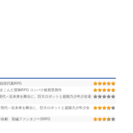
似現代風RPG
きこんだ冒険RPG コンパク銀賞受賞作
作 現代～近未来を舞台に、巨大ロボットと超能力少年少女達
作 現代～近未来を舞台に、巨大ロボットと超能力少年少女
命劇 長編ファンタジーSRPG