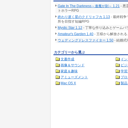
Gate In The Darkness～逢魔が刻～ 1.21
- 
トホラーRPG
終わり逝く星のクドリャフカ 1.13
- 最終戦
所を目指す短編RPG
Mystic Star 1.12
- 丁寧な作り込みとゲームバ
Amateur's Garden 1.40
- 王様から解放される
ウェディングドレスファイター 1.50
- 結婚
カテゴリーから選ぶ
文書作成
イン
画像＆サウンド
ビジ
家庭＆趣味
学習
アミューズメント
プロ
Mac OS X
製品