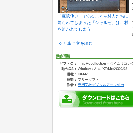
「蘇憶使い」であることを村人たちに
知られてしまった「シャルゼ」は、村
を追われてしまう
>> 記事全文を読む
動作環境
ソフト名：
TimeRecollection～タイムリ
動作OS：
Windows Vista/XP/Me/2000/98
機種：
IBM-PC
種類：
フリーソフト
作者：
専門学校デジタルアーツ仙台