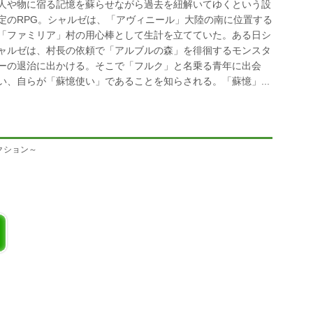
人や物に宿る記憶を蘇らせながら過去を紐解いてゆくという設
定のRPG。シャルゼは、「アヴィニール」大陸の南に位置する
「ファミリア」村の用心棒として生計を立てていた。ある日シ
ャルゼは、村長の依頼で「アルブルの森」を徘徊するモンスタ
ーの退治に出かける。そこで「フルク」と名乗る青年に出会
い、自らが「蘇憶使い」であることを知らされる。「蘇憶」...
コレクション～