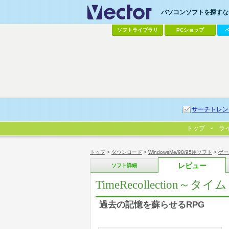
パソコンソフトを探すなら
ソフトライブラリ
PCショップ
サーチトレン
トップ
ラ
トップ
>
ダウンロード
>
WindowsMe/98/95用ソフト
>
ゲー
レビュー
ソフト詳細
TimeRecollection
過去の記憶を蘇らせるRPG