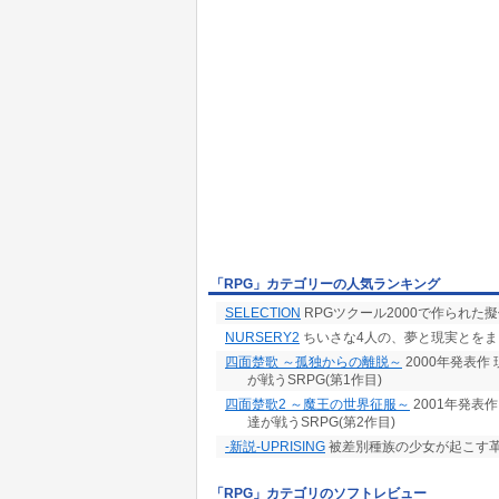
「RPG」カテゴリーの人気ランキング
SELECTION
RPGツクール2000で作られた擬
NURSERY2
ちいさな4人の、夢と現実とをま
四面楚歌 ～孤独からの離脱～
2000年発表
が戦うSRPG(第1作目)
四面楚歌2 ～魔王の世界征服～
2001年発表
達が戦うSRPG(第2作目)
-新説-UPRISING
被差別種族の少女が起こす革
「RPG」カテゴリのソフトレビュー