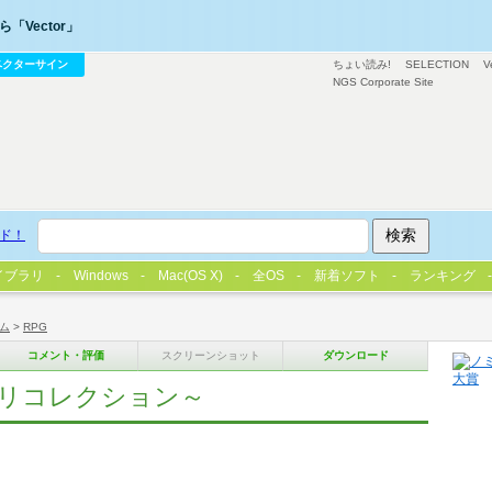
「Vector」
ベクターサイン
ちょい読み!
SELECTION
V
NGS Corporate Site
ド！
イブラリ
Windows
Mac(OS X)
全OS
新着ソフト
ランキング
ム
>
RPG
コメント・評価
スクリーンショット
ダウンロード
～タイムリコレクション～