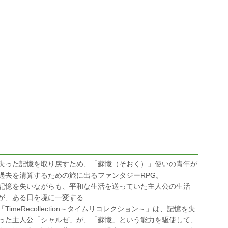
失った記憶を取り戻すため、「蘇憶（そおく）」使いの青年が
過去を清算するための旅に出るファンタジーRPG。
記憶を失いながらも、平和な生活を送っていた主人公の生活
が、ある日を境に一変する
「TimeRecollection～タイムリコレクション～」は、記憶を失
った主人公「シャルゼ」が、「蘇憶」という能力を駆使して、