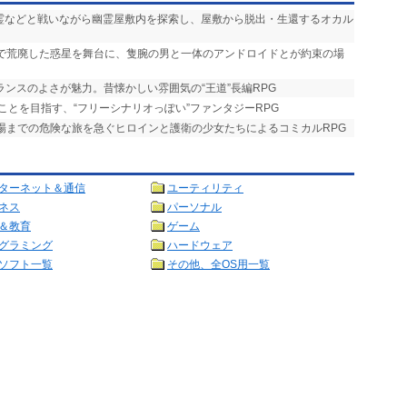
悪霊などと戦いながら幽霊屋敷内を探索し、屋敷から脱出・生還するオカル
争で荒廃した惑星を舞台に、隻腕の男と一体のアンドロイドとが約束の場
ランスのよさが魅力。昔懐かしい雰囲気の“王道”長編RPG
ことを目指す、“フリーシナリオっぽい”ファンタジーRPG
式場までの危険な旅を急ぐヒロインと護衛の少女たちによるコミカルRPG
ターネット＆通信
ユーティリティ
ネス
パーソナル
＆教育
ゲーム
グラミング
ハードウェア
ソフト一覧
その他、全OS用一覧