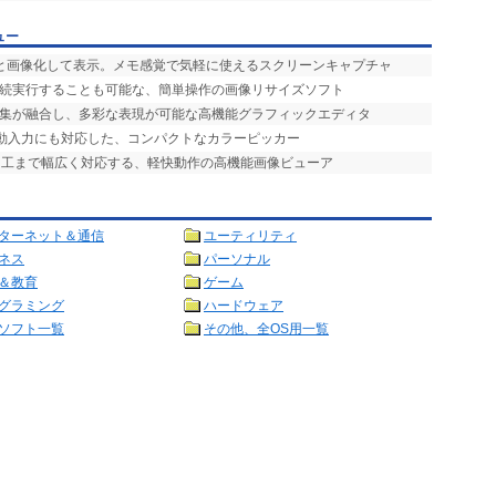
ュー
ッと画像化して表示。メモ感覚で気軽に使えるスクリーンキャプチャ
連続実行することも可能な、簡単操作の画像リサイズソフト
編集が融合し、多彩な表現が可能な高機能グラフィックエディタ
自動入力にも対応した、コンパクトなカラーピッカー
加工まで幅広く対応する、軽快動作の高機能画像ビューア
ターネット＆通信
ユーティリティ
ネス
パーソナル
＆教育
ゲーム
グラミング
ハードウェア
ソフト一覧
その他、全OS用一覧