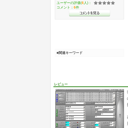
ユーザーの評価(
6
人)：
コメント：
6
件
■関連キーワード
レビュー