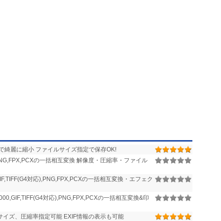
綺麗に縮小 ファイルサイズ指定で保存OK!
TIFF,PNG,FPX,PCXの一括相互変換 解像度・圧縮率・ファイル
,GIF,TIFF(G4対応),PNG,FPX,PCXの一括相互変換・エフェク
2000,GIF,TIFF(G4対応),PNG,FPX,PCXの一括相互変換&印
イズ、圧縮率指定可能 EXIF情報の表示も可能