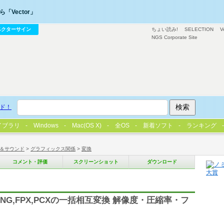
「Vector」
ベクターサイン
ちょい読み!
SELECTION
V
NGS Corporate Site
ド！
イブラリ
Windows
Mac(OS X)
全OS
新着ソフト
ランキング
＆サウンド
>
グラフィックス関係
>
変換
コメント・評価
スクリーンショット
ダウンロード
TIFF,PNG,FPX,PCXの一括相互変換 解像度・圧縮率・フ