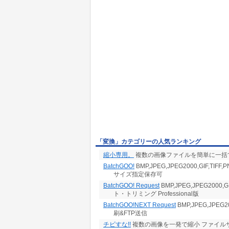
「変換」カテゴリーの人気ランキング
縮小専用。
複数の画像ファイルを簡単に一括で
BatchGOO!
BMP,JPEG,JPEG2000,GIF,
サイズ指定保存可
BatchGOO! Request
BMP,JPEG,JPEG2000
ト・トリミング Professional版
BatchGOO!NEXT Request
BMP,JPEG,JPEG
刷&FTP送信
チビすな!!
複数の画像を一発で縮小 ファイルサ