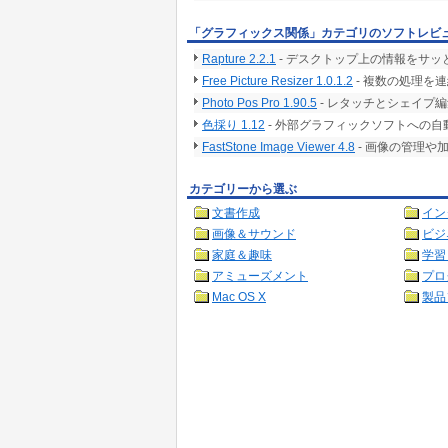
「グラフィックス関係」カテゴリのソフトレビ
Rapture 2.2.1
- デスクトップ上の情報をサ
Free Picture Resizer 1.0.1.2
- 複数の処理を
Photo Pos Pro 1.90.5
- レタッチとシェイプ
色採り 1.12
- 外部グラフィックソフトへの
FastStone Image Viewer 4.8
- 画像の管理や
カテゴリーから選ぶ
文書作成
イン
画像＆サウンド
ビジ
家庭＆趣味
学習
アミューズメント
プロ
Mac OS X
製品