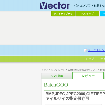
パソコンソフトを探すなら
ソフトライブラリ
PCショップ
サーチトレン
トップ
ラ
トップ
>
ダウンロード
>
WindowsMe/98/95用ソフト
>
画像
レビュー
ソフト詳細
BatchGOO!
BMP,JPEG,JPEG2000,GIF,
ァイルサイズ指定保存可