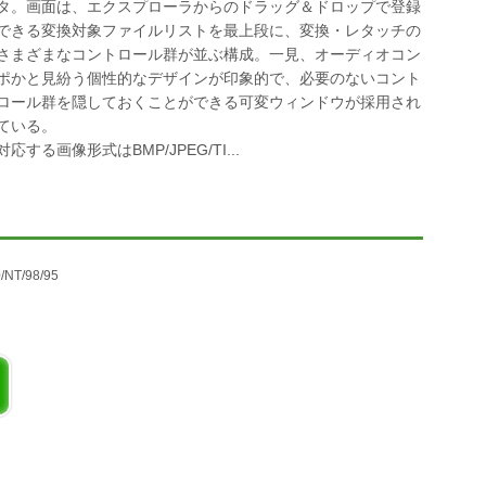
タ。画面は、エクスプローラからのドラッグ＆ドロップで登録
できる変換対象ファイルリストを最上段に、変換・レタッチの
さまざまなコントロール群が並ぶ構成。一見、オーディオコン
ポかと見紛う個性的なデザインが印象的で、必要のないコント
ロール群を隠しておくことができる可変ウィンドウが採用され
ている。
対応する画像形式はBMP/JPEG/TI...
/NT/98/95