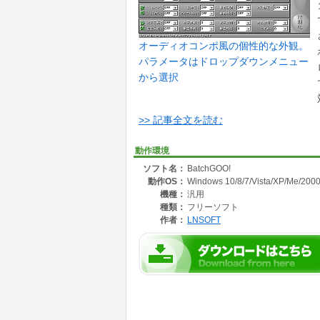
オーディオコンポ風の個性的な外観。
パラメータはドロップダウンメニュー
から選択
>> 記事全文を読む
動作環境
ソフト名：
BatchGOO!
動作OS：
Windows 10/8/7/Vista/XP/Me/2000
機種：
汎用
種類：
フリーソフト
作者：
LNSOFT