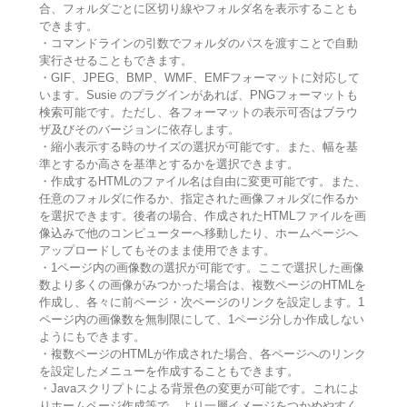
合、フォルダごとに区切り線やフォルダ名を表示することも
できます。
・コマンドラインの引数でフォルダのパスを渡すことで自動
実行させることもできます。
・GIF、JPEG、BMP、WMF、EMFフォーマットに対応して
います。Susie のプラグインがあれば、PNGフォーマットも
検索可能です。ただし、各フォーマットの表示可否はブラウ
ザ及びそのバージョンに依存します。
・縮小表示する時のサイズの選択が可能です。また、幅を基
準とするか高さを基準とするかを選択できます。
・作成するHTMLのファイル名は自由に変更可能です。また、
任意のフォルダに作るか、指定された画像フォルダに作るか
を選択できます。後者の場合、作成されたHTMLファイルを画
像込みで他のコンピューターへ移動したり、ホームページへ
アップロードしてもそのまま使用できます。
・1ページ内の画像数の選択が可能です。ここで選択した画像
数より多くの画像がみつかった場合は、複数ページのHTMLを
作成し、各々に前ページ・次ページのリンクを設定します。1
ページ内の画像数を無制限にして、1ページ分しか作成しない
ようにもできます。
・複数ページのHTMLが作成された場合、各ページへのリンク
を設定したメニューを作成することもできます。
・Javaスクリプトによる背景色の変更が可能です。これによ
りホームページ作成等で、より一層イメージをつかめやすく