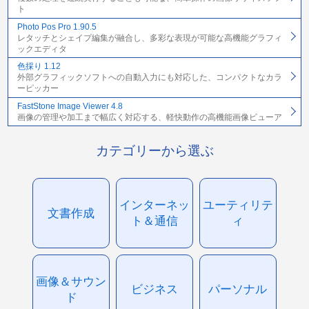
ト
Photo Pos Pro 1.90.5
レタッチとシェイプ編集が融合し、多彩な表現が可能な高機能グラフィ
ックエディタ
色採り 1.12
外部グラフィックソフトへの自動入力にも対応した、コンパクトなカラ
ーピッカー
FastStone Image Viewer 4.8
画像の管理や加工まで幅広く対応する、軽快動作の高機能画像ビューア
カテゴリーから選ぶ
インターネッ
ユーティリテ
文書作成
ト＆通信
ィ
画像＆サウン
ビジネス
パーソナル
ド