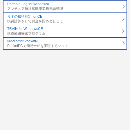
Portable Log for WindowsCE
アマチュア無線移動用業務日誌管理
りすの損得勘定 for CE
損得計算をしてお金を貯めましょう
TRAIN for WindowsCE
鉄道経路探索プログラム
NvPilot for PocketPC
PocketPCで簡易ナビを実現するソフト