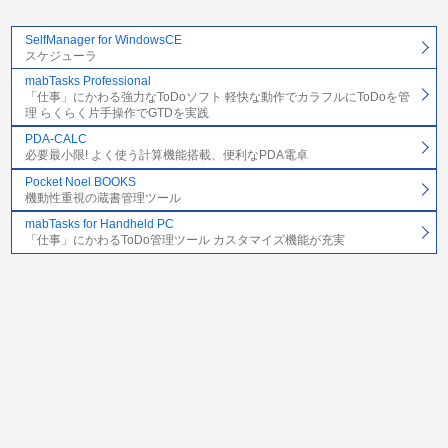
SelfManager for WindowsCE
スケジューラ
mabTasks Professional
「仕事」にかわる強力なToDoソフト 軽快な動作でカラフルにToDoを管
理 らくらく片手操作でGTDを実践
PDA-CALC
必要最小限! よく使う計算機能搭載、便利なPDA電卓
Pocket Noel BOOKS
機動性重視の蔵書管理ツール
mabTasks for Handheld PC
「仕事」にかわるToDo管理ツール カスタマイズ機能が充実