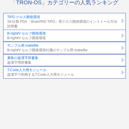
「TRON-OS」カテゴリーの人気ランキング
TiPO クロス開発環境
SII 社製 PDA 「BrainPAD TiPO」用クロス開発環境のインストール方法
説明書
B-right/V セルフ開発環境
B-right/V セルフ開発環境
サンプル用 makefile
B-right/V セルフ開発環境付属のサンプル用 makefile
廣島の超漢字辞書集
超漢字用辞書集
T-Code入力用モジュール
超漢字で利用するT-Code入力用モジュール