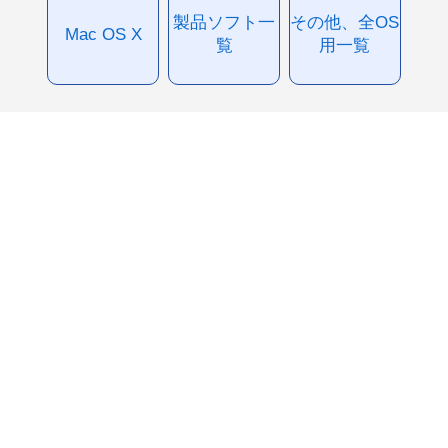
製品ソフト一
その他、全OS
Mac OS X
覧
用一覧