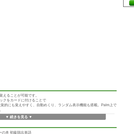
覚えることが可能です。
ックをカードに付けることで
視覚的にも覚えやすく、自動めくり、ランダム表示機能も搭載。Palm上で
。
▼ 続きを見る ▼
今の私の語彙力は…、という方におススメ。確かに語彙力は必要。だけ
で、実際の英文の中で覚えるので忘れにくく、日常生活にも使えます。T
リーの本 初級脱出単語
しください!これで資格試験も怖くない!