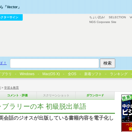
「Vector」
ベクターサイン
ちょい読み!
SELECTION
V
NGS Corporate Site
ド！
イブラリ
Windows
Mac(OS X)
全OS
新着ソフト
ランキング
用
>
学習＆教育
コメント・評価
スクリーンショット
ダウンロード
ボキャブラリーの本 初級脱出単語
ト 英会話のジオスが出版している書籍内容を電子化し