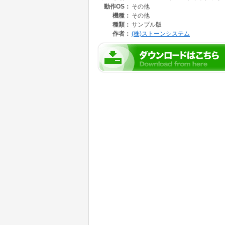
動作OS：
その他
機種：
その他
種類：
サンプル版
作者：
(株)ストーンシステム