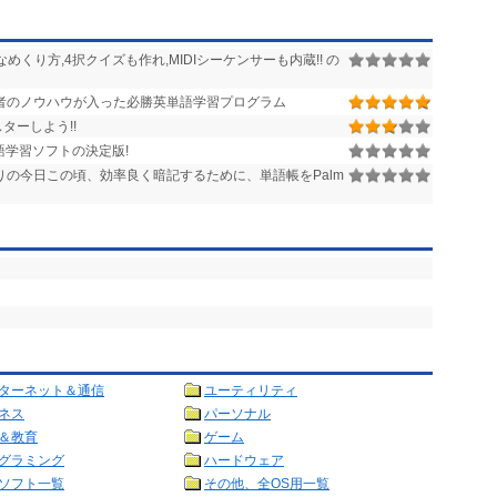
なめくり方,4択クイズも作れ,MIDIシーケンサーも内蔵!! の
の作者のノウハウが入った必勝英単語学習プログラム
マスターしよう!!
語学習ソフトの決定版!
の今日この頃、効率良く暗記するために、単語帳をPalm
ターネット＆通信
ユーティリティ
ネス
パーソナル
＆教育
ゲーム
グラミング
ハードウェア
ソフト一覧
その他、全OS用一覧