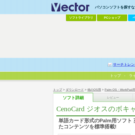
パソコンソフトを探すなら
ソフトライブラリ
PCショップ
サーチトレン
トップ
ラ
トップ
>
ダウンロード
>
他のOS用
>
Palm OS・WorkPad
ソフト詳細
レビュー
CenoCard ジオスの
単語カード形式のPalm用ソフ
たコンテンツを標準搭載!