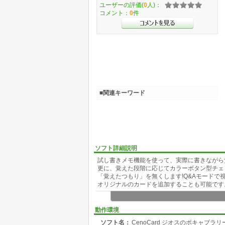
ユーザーの評価(
0
人)：
コメント：
0
件
■関連キーワード
ソフト詳細説明
試し書きメモ機能を使って、実際に書きながら
更に、覚えた段階に応じてカラーボタン型チェ
「覚えたつもり」を無くします!Q&Aモードで
オリジナルのカードを追加することも可能です
会話の基本は単語の量なのはわかってるけど、
どそれだけではダメなのです。
動作環境
このアプリケーションなら単語だけで覚えない
ソフト名：
CenoCard ジオスのボキャブラ
OEICテスト730点突破を目指す方は是非お試