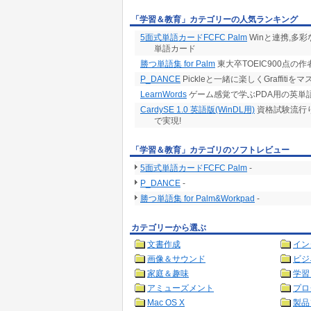
「学習＆教育」カテゴリーの人気ランキング
5面式単語カードFCFC Palm
Winと連携,多彩
単語カード
勝つ単語集 for Palm
東大卒TOEIC900点
P_DANCE
Pickleと一緒に楽しくGraffitiを
LearnWords
ゲーム感覚で学ぶPDA用の英単
CardySE 1.0 英語版(WinDL用)
資格試験流行り
で実現!
「学習＆教育」カテゴリのソフトレビュー
5面式単語カードFCFC Palm
-
P_DANCE
-
勝つ単語集 for Palm&Workpad
-
カテゴリーから選ぶ
文書作成
イン
画像＆サウンド
ビジ
家庭＆趣味
学習
アミューズメント
プロ
Mac OS X
製品