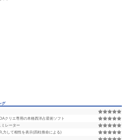
ング
DAクリエ専用の本格西洋占星術ソフト
ュミレーター
入力して相性を表示(四柱推命による)