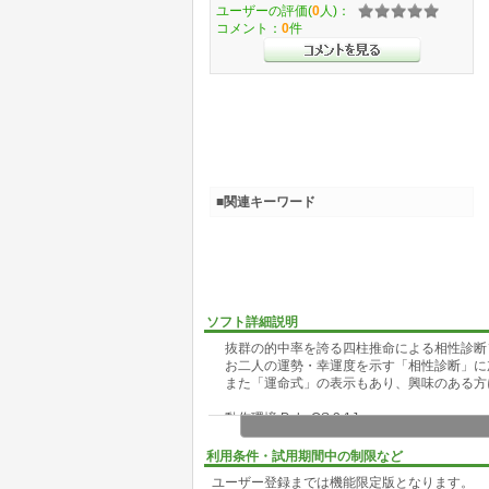
ユーザーの評価(
0
人)：
コメント：
0
件
■関連キーワード
ソフト詳細説明
抜群の的中率を誇る四柱推命による相性診断
お二人の運勢・幸運度を示す「相性診断」に
また「運命式」の表示もあり、興味のある方
動作環境 PalmOS 3.1J
利用条件・試用期間中の制限など
ユーザー登録までは機能限定版となります。