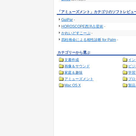
「アミューズメント」カテゴリのソフトレビュ
GuiPar
-
HOROSCOPE西洋占星術
-
かれいどすこーぷ
-
四柱推命による相性診断 for Palm
-
カテゴリーから選ぶ
文書作成
イン
画像＆サウンド
ビジ
家庭＆趣味
学習
アミューズメント
プロ
Mac OS X
製品