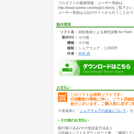
プロダクトの最新情報・ユーザー登録は、
http://www.suimei.com/regist.htmlをご覧下さ
ユーザー登録は上記のサイトから行うことがで
動作環境
ソフト名：
四柱推命による相性診断 for Palm
動作OS：
その他
機種：
その他
種類：
シェアウェア ：1,050円
作者：
中沢 武
お支払い
このソフトは有料ソフトです。
※消費税の増税に伴い、ソフト詳細
合がございます。ご購入前に必ずご
※送金前に「
シェアウェアの送金について
」を
その他のお支払い
銀行振り込み/その他送金方法あり
※詳細はソフトをダウンロード後、ご確認くだ