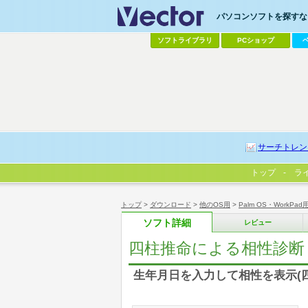
パソコンソフトを探すなら
ソフトライブラリ
PCショップ
サーチトレン
トップ
ラ
トップ
>
ダウンロード
>
他のOS用
>
Palm OS・WorkPad
ソフト詳細
レビュー
四柱推命による相性診断 for
生年月日を入力して相性を表示(