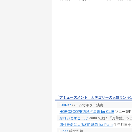
「アミューズメント」カテゴリーの人気ランキ
GuiPar
パームでギター演奏
HOROSCOPE西洋占星術 for CLIE
ソニー製P
かれいどすこーぷ
Palm で動く「万華鏡」シ
四柱推命による相性診断 for Palm
生年月日を
Lines
線の乱舞