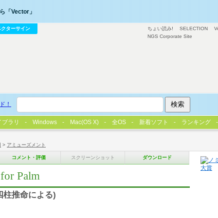
「Vector」
ベクターサイン
ちょい読み!
SELECTION
V
NGS Corporate Site
ド！
イブラリ
Windows
Mac(OS X)
全OS
新着ソフト
ランキング
用
>
アミューズメント
コメント・評価
スクリーンショット
ダウンロード
 Palm
四柱推命による)