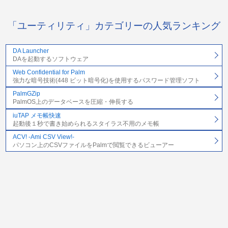
「ユーティリティ」カテゴリーの人気ランキング
DA Launcher
DAを起動するソフトウェア
Web Confidential for Palm
強力な暗号技術(448 ビット暗号化)を使用するパスワード管理ソフト
PalmGZip
PalmOS上のデータベースを圧縮・伸長する
iuTAP メモ帳快速
起動後１秒で書き始められるスタイラス不用のメモ帳
ACV! -Ami CSV View!-
パソコン上のCSVファイルをPalmで閲覧できるビューアー