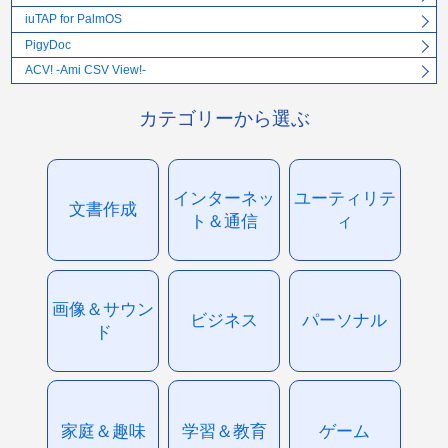
iuTAP for PalmOS
PigyDoc
ACV! -Ami CSV View!-
カテゴリーから選ぶ
インターネッ
ユーティリテ
文書作成
ト＆通信
ィ
画像＆サウン
ビジネス
パーソナル
ド
家庭＆趣味
学習＆教育
ゲーム