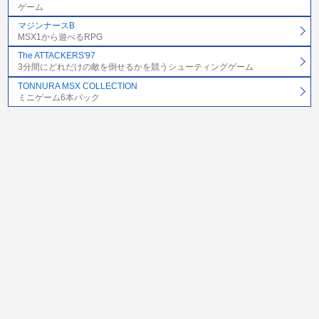
ゲーム
マジンナースB
MSX1から遊べるRPG
The ATTACKERS'97
3分間にどれだけの敵を倒せるかを競うシューティングゲーム
TONNURA MSX COLLECTION
ミニゲーム6本パック