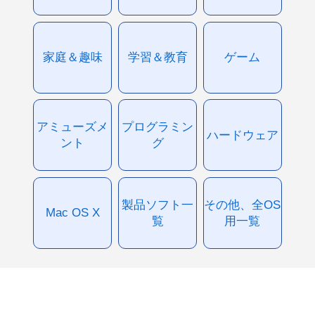
家庭＆趣味
学習＆教育
ゲーム
アミューズメ
プログラミン
ハードウェア
ント
グ
製品ソフト一
その他、全OS
Mac OS X
覧
用一覧