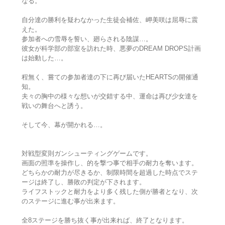
なる。
自分達の勝利を疑わなかった生徒会補佐、岬美咲は屈辱に震
えた。
参加者への雪辱を誓い、廻らされる陰謀…。
彼女が科学部の部室を訪れた時、悪夢のDREAM DROPS計画
は始動した…。
程無く、嘗ての参加者達の下に再び届いたHEARTSの開催通
知。
夫々の胸中の様々な想いが交錯する中、運命は再び少女達を
戦いの舞台へと誘う。
そして今、幕が開かれる…。
対戦型変則ガンシューティングゲームです。
画面の照準を操作し、的を撃つ事で相手の耐力を奪います。
どちらかの耐力が尽きるか、制限時間を超過した時点でステ
ージは終了し、勝敗の判定が下されます。
ライフストックと耐力をより多く残した側が勝者となり、次
のステージに進む事が出来ます。
全8ステージを勝ち抜く事が出来れば、終了となります。