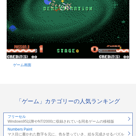
ゲーム画面
「ゲーム」カテゴリーの人気ランキング
フリーセル
Windows95以降やNT/2000に収録されている同名ゲームの移植版
Numbers Paint
マス目に書かれた数字を元に、色を塗っていき、絵を完成させるパズル