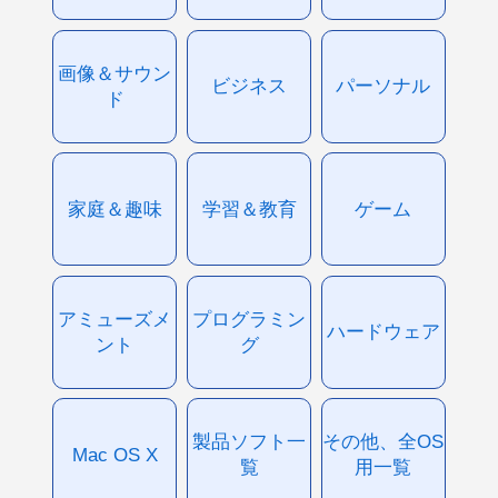
画像＆サウン
ビジネス
パーソナル
ド
家庭＆趣味
学習＆教育
ゲーム
アミューズメ
プログラミン
ハードウェア
ント
グ
製品ソフト一
その他、全OS
Mac OS X
覧
用一覧