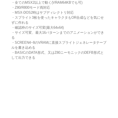
・全てのMSX2以上で動く(VRAM64KBでも可)
・Z80/R800モード両対応
・MSX-DOS2時はサブディレクトリ対応
・スプライト3枚を使ったキャラクタもOR合成などを気にせ
ずに作れる
・確認枠のサイズ可変(最大64x64)
・サイズ可変、最大16パターンまでのアニメーションができ
る
・SCREEN4~8のVRAMに直接スプライトジェネレータテーブ
ルを書き込める
・BASICのDATA形式、又はZ80ニーモニックのDEFB形式と
して出力できる