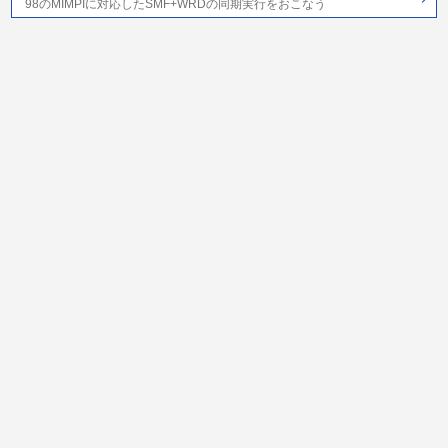
98のMIMPIに対応したSMF+WRDの同期実行をおこなう