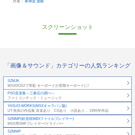
作者：
夢神楽 遊睡
スクリーンショット
「画像＆サウンド」カテゴリーの人気ランキング
SZMJK
MSXDOS2で常駐 キーボードが音階キーボードに!
PSG音楽集～三奏石の調べ～
ファミコンチック・ミュージック
YASUO-WORKS(MSXキャラバン版)
UT-魚魚の作品集 音楽あり、CGあり、小説あり… 1995年作品
SZMMP(鈴見咲MIDIファイルプレイヤー)
MSX用SMFプレイヤー/ドライバー
SZMWP