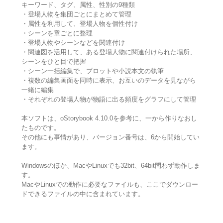
キーワード、タグ、属性、性別の9種類
・登場人物を集団ごとにまとめて管理
・属性を利用して、登場人物を個性付け
・シーンを章ごとに整理
・登場人物やシーンなどを関連付け
・関連図を活用して、ある登場人物に関連付けられた場所、
シーンをひと目で把握
・シーン一括編集で、プロットや小説本文の執筆
・複数の編集画面を同時に表示、お互いのデータを見ながら
一緒に編集
・それぞれの登場人物が物語に出る頻度をグラフにして管理
本ソフトは、oStorybook 4.10.0を参考に、一から作りなおし
たものです。
その他にも事情があり、バージョン番号は、6から開始してい
ます。
Windowsのほか、MacやLinuxでも32bit、64bit問わず動作しま
す。
MacやLinuxでの動作に必要なファイルも、ここでダウンロー
ドできるファイルの中に含まれています。