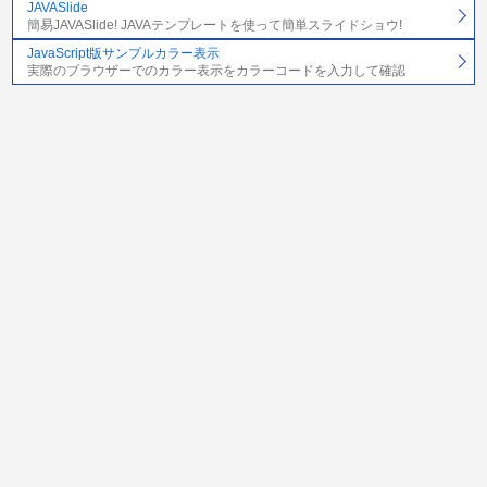
JAVASlide
簡易JAVASlide! JAVAテンプレートを使って簡単スライドショウ!
JavaScript版サンプルカラー表示
実際のブラウザーでのカラー表示をカラーコードを入力して確認