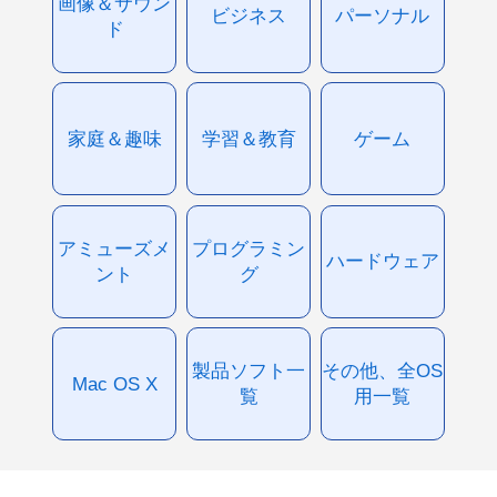
画像＆サウン
ビジネス
パーソナル
ド
家庭＆趣味
学習＆教育
ゲーム
アミューズメ
プログラミン
ハードウェア
ント
グ
製品ソフト一
その他、全OS
Mac OS X
覧
用一覧