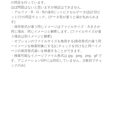
の同定を行っています。
ほぼ問題はないと思いますが保証はできません。
・アルファ・R・G・Bの各8ビットピクセルデータ(合計32ビ
ット)での同定チェック。(データ長が違うと値が丸められま
す)
・保存形式が違う同じイメージはファイルサイズ・大きさが
同じ場合、同じイメージと解釈します。(ファイルサイズが違
う場合は別イメージと解釈)
・オプションのファイルサイズを無視する(保存形式の違う同
一イメージを検索対象にする)にチェックを付けると同一イメ
ージの保存形式違いを検索することができます。
・検索可能なイメージファイル形式は jpg、jpeg、png、gif で
す。アニメーションGIFには対応していません。(1枚目でチェ
ックのみ)