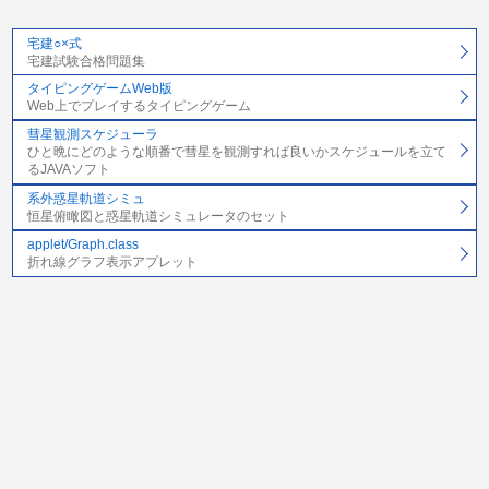
宅建○×式
宅建試験合格問題集
タイピングゲームWeb版
Web上でプレイするタイピングゲーム
彗星観測スケジューラ
ひと晩にどのような順番で彗星を観測すれば良いかスケジュールを立て
るJAVAソフト
系外惑星軌道シミュ
恒星俯瞰図と惑星軌道シミュレータのセット
applet/Graph.class
折れ線グラフ表示アプレット