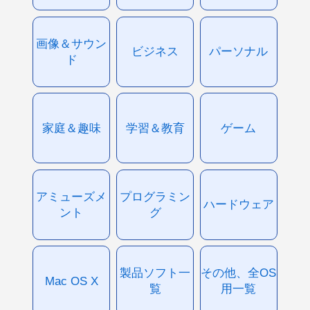
画像＆サウン
ビジネス
パーソナル
ド
家庭＆趣味
学習＆教育
ゲーム
アミューズメ
プログラミン
ハードウェア
ント
グ
製品ソフト一
その他、全OS
Mac OS X
覧
用一覧