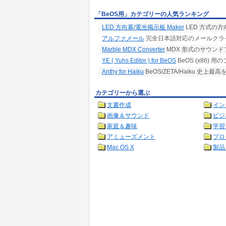
「BeOS用」カテゴリーの人気ランキング
LED 方向幕/電光掲示板 Maker
LED 方式の
アルファメール
完全日本語対応のメールクラ
Marble MDX Converter
MDX 形式のサウンドフ
YE ( Yuhs Editor ) for BeOS
BeOS (x86
Anthy for Haiku
BeOS/ZETA/Haiku 
カテゴリーから選ぶ
文書作成
イン
画像＆サウンド
ビジ
家庭＆趣味
学習
アミューズメント
プロ
Mac OS X
製品