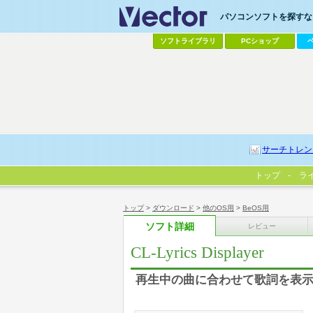
パソコンソフトを探すなら
ソフトライブラリ
PCショップ
サーチトレン
トップ
ラ
トップ
>
ダウンロード
>
他のOS用
>
BeOS用
ソフト詳細
レビュー
CL-Lyrics Displayer
再生中の曲に合わせて歌詞を表示す