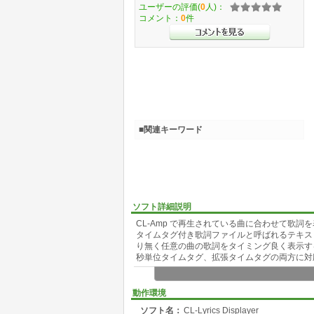
ユーザーの評価(
0
人)：
コメント：
0
件
■関連キーワード
ソフト詳細説明
CL-Amp で再生されている曲に合わせて歌詞を
タイムタグ付き歌詞ファイルと呼ばれるテキスト
り無く任意の曲の歌詞をタイミング良く表示す
秒単位タイムタグ、拡張タイムタグの両方に対
【 その他のキーワード 】
動作環境
歌詞表示
ソフト名：
CL-Lyrics Displayer