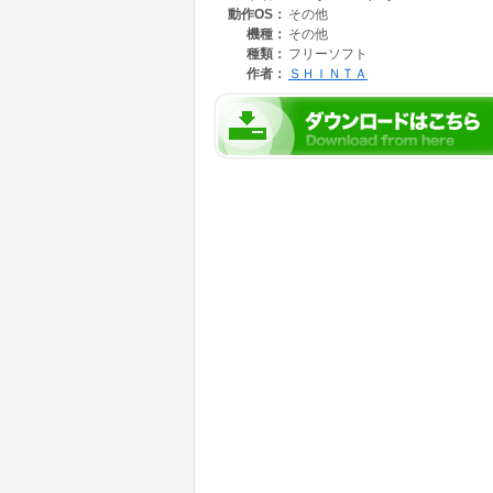
動作OS：
その他
【 スクリーンショット 】
機種：
その他
http://www33.tok2.com/home/shinta/screensho
種類：
フリーソフト
作者：
ＳＨＩＮＴＡ