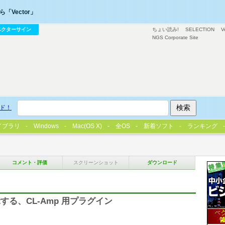
「Vector」
ベクターサイン
ちょい読み!
SELECTION
V
NGS Corporate Site
ド！
イブラリ
Windows
Mac(OS X)
全OS
新着ソフト
ランキング
コメント・評価
スクリーンショット
ダウンロード
る、CL-Amp 用プラグイン