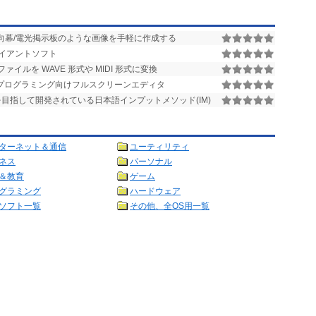
方向幕/電光掲示板のような画像を手軽に作成する
イアントソフト
ァイルを WAVE 形式や MIDI 形式に変換
) 用のプログラミング向けフルスクリーンエディタ
史上最高を目指して開発されている日本語インプットメソッド(IM)
ターネット＆通信
ユーティリティ
ネス
パーソナル
＆教育
ゲーム
グラミング
ハードウェア
ソフト一覧
その他、全OS用一覧