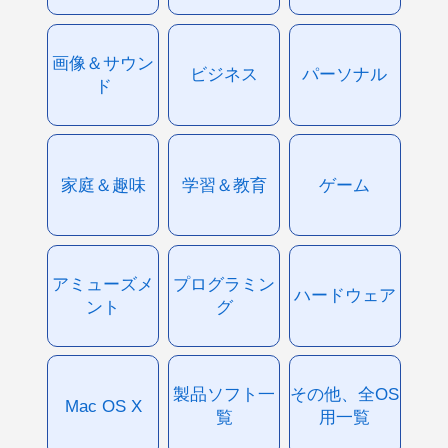
画像＆サウン
ビジネス
パーソナル
ド
家庭＆趣味
学習＆教育
ゲーム
アミューズメ
プログラミン
ハードウェア
ント
グ
製品ソフト一
その他、全OS
Mac OS X
覧
用一覧