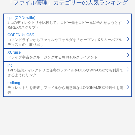
「ファイル管理」カテゴリーの人気ランキング
cpn (CP Newfile)
2つのディレクトリを比較して、コピー先をコピー元に合わせようとす
るREXXスクリプト
OOPEN for OS/2
コマンドラインからファイルやフォルダを「オープン」&リムーバブル
ディスクの「取り出し」
XCruise
ドライブ宇宙をクルージングするXFree86クライアント
lnd
TVFS仮想ディレクトリに任意のファイルをDOSやWin-OS/2でも利用で
きるようにリンク
redlong
ディレクトリを走査しファイルから無意味な.LONGNAME拡張属性を消
去