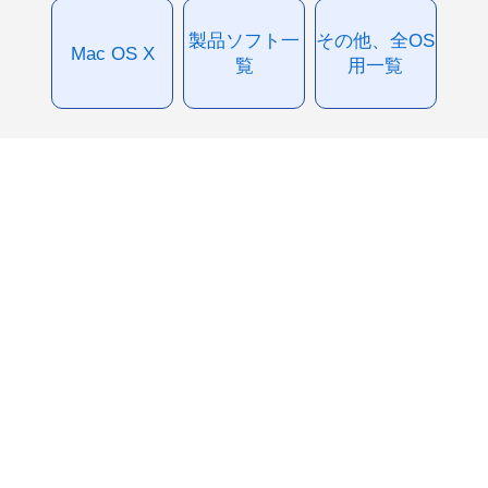
製品ソフト一
その他、全OS
Mac OS X
覧
用一覧