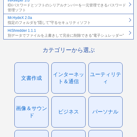
INKeeper 3.0
ID/パスワードとソフトのシリアルナンバーを一元管理できるパスワード
管理ソフト
Mr.HydeX 2.0a
指定のフォルダを“隠して”守るセキュリティソフト
HiShredder 1.1.1
別データでファイルを上書きして完全に削除できる“電子シュレッダー”
カテゴリーから選ぶ
インターネッ
ユーティリテ
文書作成
ト＆通信
ィ
画像＆サウン
ビジネス
パーソナル
ド