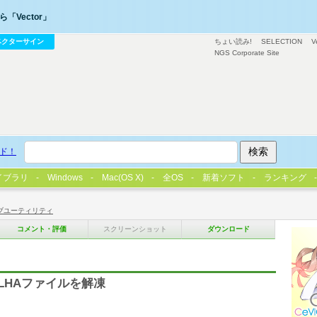
「Vector」
ベクターサイン
ちょい読み!
SELECTION
V
NGS Corporate Site
ド！
イブラリ
Windows
Mac(OS X)
全OS
新着ソフト
ランキング
ブユーティリティ
コメント・評価
スクリーンショット
ダウンロード
LHAファイルを解凍