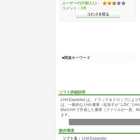
ユーザーの評価(
3
人)：
コメント：
3
件
■関連キーワード
ソフト詳細説明
LHA Expander は、ドラッグ＆ドロップに
は、一般的な LHA 書庫（拡張子が '.LZH', '.LHA'
MacLHA で作成した書庫（ファイルが一度、M
ます。
Version 1.0.8 - 97/12/18
- Level 1 Header をもつファイルの解凍で
動作環境
ソフト名：
LHA Expander