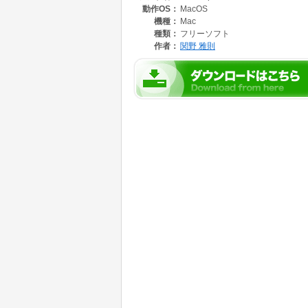
動作OS：
MacOS
機種：
Mac
種類：
フリーソフト
作者：
関野 雅則