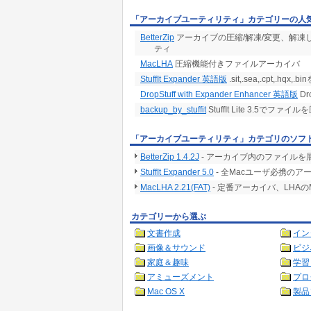
「アーカイブユーティリティ」カテゴリーの人
BetterZip
アーカイブの圧縮/解凍/変更、解
ティ
MacLHA
圧縮機能付きファイルアーカイバ
StuffIt Expander 英語版
.sit,.sea,.cpt,.
DropStuff with Expander Enhancer 英語版
Dr
backup_by_stuffit
StuffIt Lite 3.5でフ
「アーカイブユーティリティ」カテゴリのソフ
BetterZip 1.4.2J
- アーカイブ内のファイル
StuffIt Expander 5.0
- 全Macユーザ必携の
MacLHA 2.21(FAT)
- 定番アーカイバ、LHAのMa
カテゴリーから選ぶ
文書作成
イン
画像＆サウンド
ビジ
家庭＆趣味
学習
アミューズメント
プロ
Mac OS X
製品