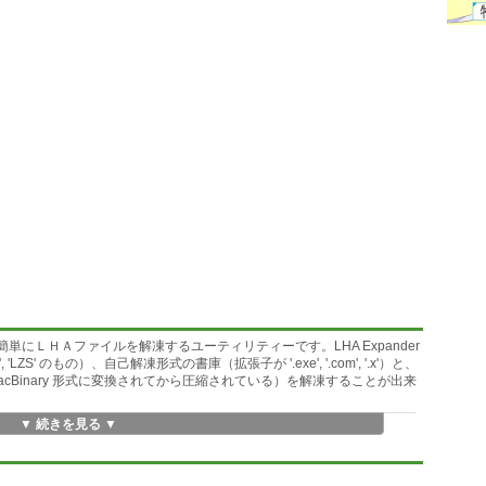
より簡単にＬＨＡファイルを解凍するユーティリティーです。LHA Expander
, 'LZS' のもの）、自己解凍形式の書庫（拡張子が '.exe', '.com', '.x'）と、
acBinary 形式に変換されてから圧縮されている）を解凍することが出来
▼ 続きを見る ▼
 CRC エラーが出るバグを修正