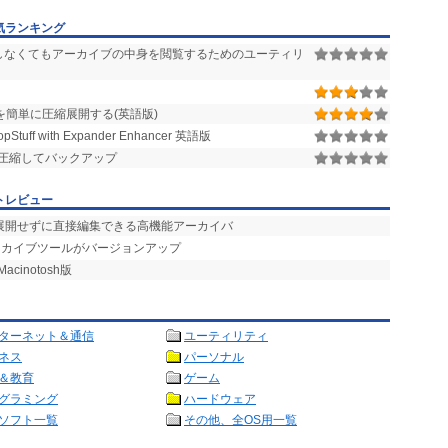
気ランキング
凍しなくてもアーカイブの中身を閲覧するためのユーティリ
hqx,.binを簡単に圧縮展開する(英語版)
opStuff with Expander Enhancer 英語版
ァイルを圧縮してバックアップ
トレビュー
を展開せずに直接編集できる高機能アーカイバ
アーカイブツールがバージョンアップ
cinotosh版
ターネット＆通信
ユーティリティ
ネス
パーソナル
＆教育
ゲーム
グラミング
ハードウェア
ソフト一覧
その他、全OS用一覧