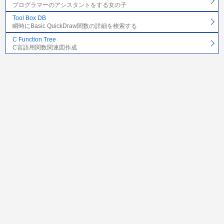
プログラマーのアシスタントをする女の子
Tool Box DB
瞬時にBasic QuickDraw関数の詳細を検索する
C Function Tree
C言語用関数関連図作成