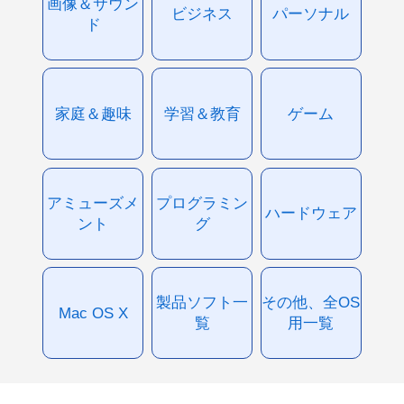
画像＆サウン
ビジネス
パーソナル
ド
家庭＆趣味
学習＆教育
ゲーム
アミューズメ
プログラミン
ハードウェア
ント
グ
製品ソフト一
その他、全OS
Mac OS X
覧
用一覧