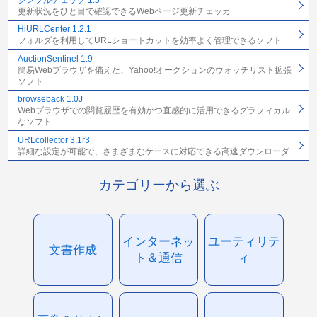
更新状況をひと目で確認できるWebページ更新チェッカ
HiURLCenter 1.2.1
フォルダを利用してURLショートカットを効率よく管理できるソフト
AuctionSentinel 1.9
簡易Webブラウザを備えた、Yahoo!オークションのウォッチリスト拡張
ソフト
browseback 1.0J
Webブラウザでの閲覧履歴を有効かつ直感的に活用できるグラフィカル
なソフト
URLcollector 3.1r3
詳細な設定が可能で、さまざまなケースに対応できる高速ダウンローダ
カテゴリーから選ぶ
インターネッ
ユーティリテ
文書作成
ト＆通信
ィ