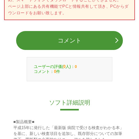
ページ上部にある共有機能でPCと情報共有して頂き、PCからダ
ウンロードをお願い致します。
コメント
ユーザーの評価(
人)：
0
0
コメント：
件
0
ソフト詳細説明
■製品概要■
平成15年に発行した「最新版 病院で受ける検査がわかる本」
を基に、新しい検査項目を追加し、既存部分についての加筆