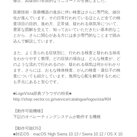
修正、図版類の全面的なリニューアルを施しました。
医療技術・医療機器の進歩に伴い検査はさらに専門化、細分
化が進んでいます。その日常行われているほとんど全ての検
査項目の目的、進め方、正常値、疑われる病気等について、
豊富な図解を交えて、知っておいていただきたい基本的なこ
とから、さらに関心がある方には多少専門的なことまで踏み
込んで解説しています。
また、よく見られる症状別に、行われる検査と疑われる病名
をわかりやすく整理。どの症状の場合は、どんな検査が、ど
のような流れで行われるのか、疑われる病気は何かがわかり
ます。さらには、おもな検体検査、がんの検査・遺伝子の検
査についても紹介しています。無用な心配を解消するために
も手元にあると安心です。
■LogoVista辞典ブラウザの特長■
http://shop.vector.co.jp/service/catalogue/logovista/#04
【動作可能機種】
下記のオペレーティングシステムが動作する機種
【動作可能OS】
■対応OS : macOS High Sierra 10.13 / Sierra 10.12 / OS X 10.