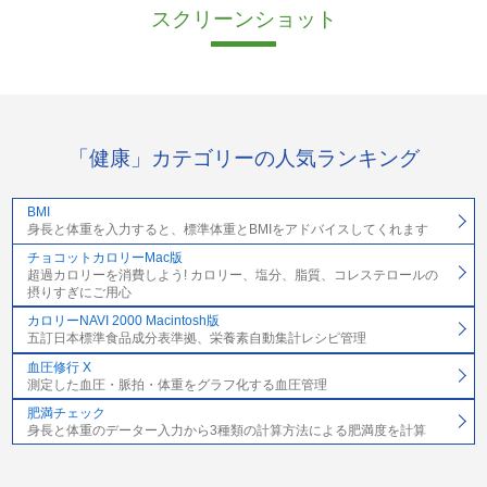
スクリーンショット
「健康」カテゴリーの人気ランキング
BMI
身長と体重を入力すると、標準体重とBMIをアドバイスしてくれます
チョコットカロリーMac版
超過カロリーを消費しよう! カロリー、塩分、脂質、コレステロールの
摂りすぎにご用心
カロリーNAVI 2000 Macintosh版
五訂日本標準食品成分表準拠、栄養素自動集計レシピ管理
血圧修行 X
測定した血圧・脈拍・体重をグラフ化する血圧管理
肥満チェック
身長と体重のデーター入力から3種類の計算方法による肥満度を計算