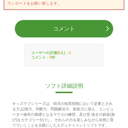
ウンロードをお願い致します。
コメント
ユーザーの評価(
人)：
0
0
コメント：
件
0
ソフト詳細説明
キッズラブシリーズは、幼児の知育段階において必要とされ
る力;記憶力、判断力、問題解決力、創造力に加え、コンピュ
ーター操作の基礎となるマウスの練習、及び息 抜きの娯楽(遊
び)をカテゴリー分けし、それらの力を楽しみながら自然に育
てていくことを主眼にしたエデュテイメントソフトです。