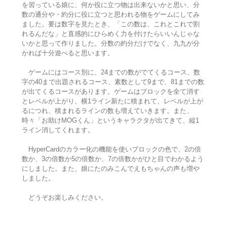
を習っている娘に、何か役に立つ物は出来ないかと思い、分
数の通分や・約分に役に立つと思われる物をゲームにしてみ
ました。要は数字を見たとき、「この数は、これとこれで割
れるんだな」と直感的にひらめく力を付けたらいいんじゃな
いかと思って作りました。分数の約分だけでなく、九九が分
かれば十分遊べると思います。
ゲームにはコース別に、24までの数がでてくるコース、数
字の40まで出題されるコース、素数として9まで、81までの数
が出てくるコースがあります。ゲームはブロックを全て消す
とレベルが上がり、横1ライン新たに積まれて、レベルが上が
るにつれ、積まれるラインの数も増えていきます。また、
時々「お助けMOGくん」というキャラクタが出てきて、縦1
ライン消してくれます。
HyperCardのカラー化の機能を使いブロックの色で、2の倍
数か、3の倍数か5の倍数か、7の倍数かがひと目でわかるよう
にしました。また、娘にたのみこんでえもちゃんの声も増や
しました。
どうぞお楽しみください。