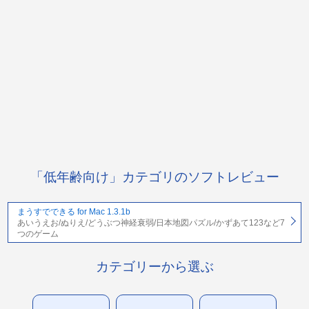
「低年齢向け」カテゴリのソフトレビュー
まうすでできる for Mac 1.3.1b
あいうえお/ぬりえ/どうぶつ神経衰弱/日本地図パズル/かずあて123など7
つのゲーム
カテゴリーから選ぶ