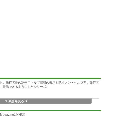
ト。発行者側の制作用ヘルプ情報の表示を隠すノン・ヘルプ型。発行者
、表示できるようにしたシリーズ。
▼ 続きを見る ▼
t-MagazineJ/NH型)