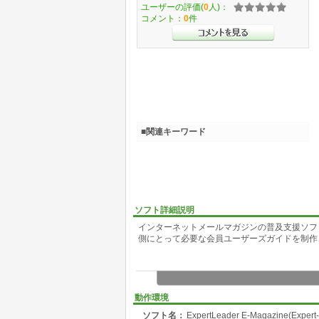
ユーザーの評価(
0
人)：
コメント：
0
件
■関連キーワード
ソフト詳細説明
インターネットメールマガジンの普及支援ソフ
側にとって必要な会員ユーザーズガイドを制作
動作環境
ソフト名：
ExpertLeader E-Magazine(Exper