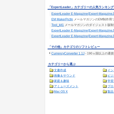
「ExpertLeader」カテゴリーの人気ランキング
ExpertLeader E-Magazine(Expert-Magazine
EM MakerPictIn
メールマガジンのEM制作用
Tool_kit1
メールマガジンのダイジェスト版制作
ExpertLeader E-Magazine(Expert-MagazineJ
ExpertLeader E-Magazine(Expert-Magazine
「その他」カテゴリのソフトレビュー
CurrencyConverter 1.1J
- 190ヵ国以上の通
カテゴリーから選ぶ
文書作成
イン
画像＆サウンド
ビジ
家庭＆趣味
学習
アミューズメント
プロ
Mac OS X
製品