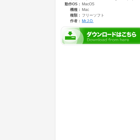
動作OS：
MacOS
機種：
Mac
種類：
フリーソフト
作者：
Mr.J.O.