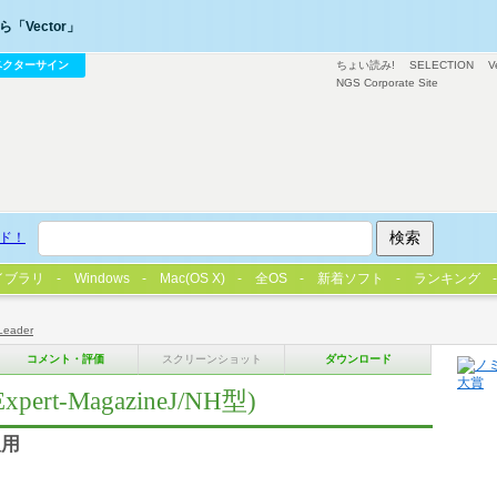
「Vector」
ベクターサイン
ちょい読み!
SELECTION
V
NGS Corporate Site
ド！
イブラリ
Windows
Mac(OS X)
全OS
新着ソフト
ランキング
Leader
コメント・評価
スクリーンショット
ダウンロード
(Expert-MagazineJ/NH型)
版用