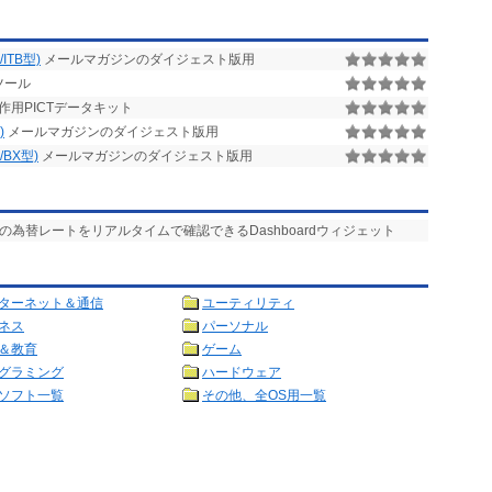
J/ITB型)
メールマガジンのダイジェスト版用
ツール
用PICTデータキット
)
メールマガジンのダイジェスト版用
J/BX型)
メールマガジンのダイジェスト版用
貨の為替レートをリアルタイムで確認できるDashboardウィジェット
ターネット＆通信
ユーティリティ
ネス
パーソナル
＆教育
ゲーム
グラミング
ハードウェア
ソフト一覧
その他、全OS用一覧