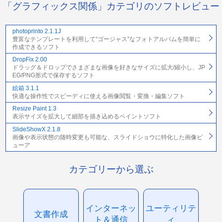
「グラフィックス関係」カテゴリのソフトレビュー
photoprinto 2.1.1J
豊富なテンプレートを利用して“ゴージャス”なフォトアルバムを簡単に
作成できるソフト
DropFix 2.00
ドラッグ＆ドロップでさまざまな画像を好きなサイズに拡大/縮小し、JP
EG/PNG形式で保存するソフト
絵箱 3.1.1
快適な操作性でスピーディに使える画像閲覧・変換・編集ソフト
Resize Paint 1.3
表示サイズを拡大して細部を描き込めるペイントソフト
SlideShowX 2.1.8
画像や表示状態の随時変更も可能な、スライドショウに特化した画像ビ
ューア
カテゴリーから選ぶ
インターネッ
ユーティリテ
文書作成
ト＆通信
ィ