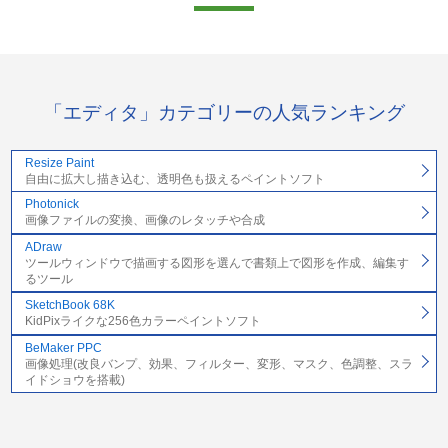
「エディタ」カテゴリーの人気ランキング
Resize Paint
自由に拡大し描き込む、透明色も扱えるペイントソフト
Photonick
画像ファイルの変換、画像のレタッチや合成
ADraw
ツールウィンドウで描画する図形を選んで書類上で図形を作成、編集す
るツール
SketchBook 68K
KidPixライクな256色カラーペイントソフト
BeMaker PPC
画像処理(改良バンプ、効果、フィルター、変形、マスク、色調整、スラ
イドショウを搭載)