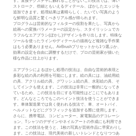
す。直接テクスチャに触れることがないこの技法では、薄い
ストローク、些細ともいえるディテール、ぼかしたエッジを
追加できます。処理結果は素晴らしく、たいてい写真のよう
な鮮明な品質と驚くべきリアル感が得られます。
プログラムは芸術的なフィルターの役割を果たし、写真から
絵画への変換パラメーターの設定から、スタイリッシュでカ
ラフルなエアブラシ(ぼかし)デザインを作り出します。特殊な
ツールを使ったラインやディテールの描画など複雑な手作業
はもう必要ありません。AirBrushプリセットから1つ選ぶか、
効果の設定を自由に調整するだけで、プロの芸術家が描いた
様な作品に仕上がります。
エアブラシによるぼかし処理の技法は、自由な芸術的表現と
多彩な絵の具の利用を可能にします。絵の具には、油絵用絵
の具、アクリル絵の具、グワッシュ絵の具、水彩絵の具、そ
してインクも使えます。この技法は非常に一般的になってき
ているため、この技法を目にする可能性はどこにでもありま
す。どんなところでもこのペイント技法を使うことができま
す。車体製造業では良く使われる技法で、車、オートバイ、
ヘルメットなどにグラフィックを追加する際に使用します。
さらに、携帯電話、コンピューター、家電製品のデコレーシ
ョン、Tシャツのデザインやネイルアートの作成にも利用でき
ます。この技法を使うと、1枚の写真が芸術作品に早変わりし
ます。この技法は、現代美術の新しいトレンドとなりつつあ