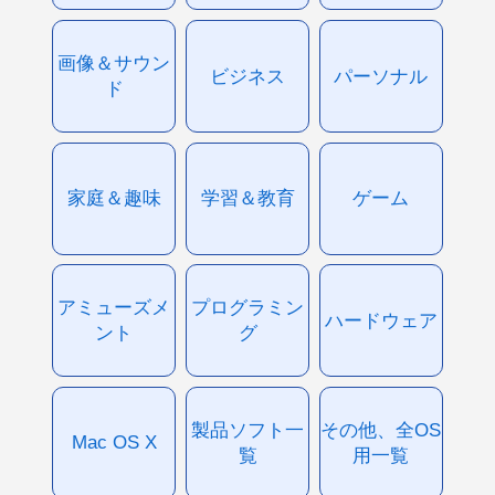
画像＆サウン
ビジネス
パーソナル
ド
家庭＆趣味
学習＆教育
ゲーム
アミューズメ
プログラミン
ハードウェア
ント
グ
製品ソフト一
その他、全OS
Mac OS X
覧
用一覧