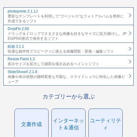
photoprinto 2.1.1J
豊富なテンプレートを利用して“ゴージャス”なフォトアルバムを簡単に
作成できるソフト
DropFix 2.00
ドラッグ＆ドロップでさまざまな画像を好きなサイズに拡大/縮小し、JP
EG/PNG形式で保存するソフト
絵箱 3.1.1
快適な操作性でスピーディに使える画像閲覧・変換・編集ソフト
Resize Paint 1.3
表示サイズを拡大して細部を描き込めるペイントソフト
SlideShowX 2.1.8
画像や表示状態の随時変更も可能な、スライドショウに特化した画像ビ
ューア
カテゴリーから選ぶ
インターネッ
ユーティリテ
文書作成
ト＆通信
ィ