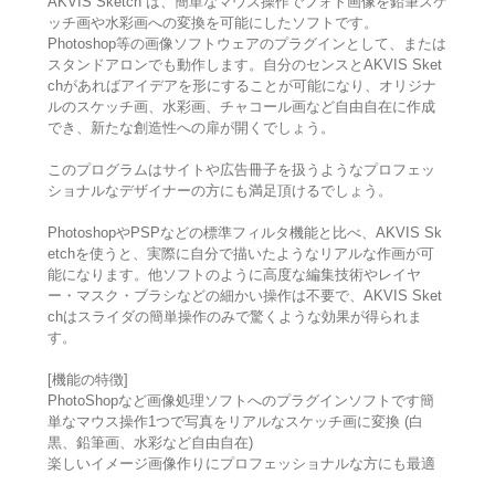
AKVIS Sketch は、簡単なマウス操作でフォト画像を鉛筆スケ
ッチ画や水彩画への変換を可能にしたソフトです。
Photoshop等の画像ソフトウェアのプラグインとして、または
スタンドアロンでも動作します。自分のセンスとAKVIS Sket
chがあればアイデアを形にすることが可能になり、オリジナ
ルのスケッチ画、水彩画、チャコール画など自由自在に作成
でき、新たな創造性への扉が開くでしょう。
このプログラムはサイトや広告冊子を扱うようなプロフェッ
ショナルなデザイナーの方にも満足頂けるでしょう。
PhotoshopやPSPなどの標準フィルタ機能と比べ、AKVIS Sk
etchを使うと、実際に自分で描いたようなリアルな作画が可
能になります。他ソフトのように高度な編集技術やレイヤ
ー・マスク・ブラシなどの細かい操作は不要で、AKVIS Sket
chはスライダの簡単操作のみで驚くような効果が得られま
す。
[機能の特徴]
PhotoShopなど画像処理ソフトへのプラグインソフトです簡
単なマウス操作1つで写真をリアルなスケッチ画に変換 (白
黒、鉛筆画、水彩など自由自在)
楽しいイメージ画像作りにプロフェッショナルな方にも最適