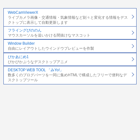
WebCamViewerX
ライブカメラ画像・交通情報・気象情報など刻々と変化する情報をデス
クトップに表示して自動更新します
フライングぴののん
マウスカーソルを追いかける間抜けなマスコット
Window Builder
自由にレイアウトしたウインドウプレビューを作製
ぴかあにめ1
ぴかぴかぷうなデスクトップアニメ
DESKTOP WEB TOOL 「みYo!」
数多くのブログパーツを一同に集めHTMLで構成したフリーで便利なデ
スクトップツール