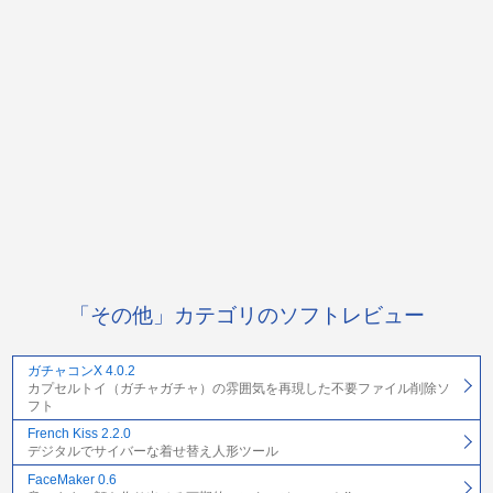
「その他」カテゴリのソフトレビュー
ガチャコンX 4.0.2
カプセルトイ（ガチャガチャ）の雰囲気を再現した不要ファイル削除ソ
フト
French Kiss 2.2.0
デジタルでサイバーな着せ替え人形ツール
FaceMaker 0.6